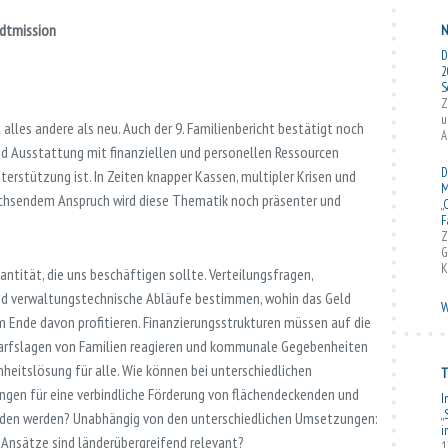
adtmission
N
D
2
S
Z
u
alles andere als neu. Auch der 9. Familienbericht bestätigt noch
A
nd Ausstattung mit finanziellen und personellen Ressourcen
D
erstützung ist. In Zeiten knapper Kassen, multipler Krisen und
M
achsendem Anspruch wird diese Thematik noch präsenter und
„
F
Z
G
K
uantität, die uns beschäftigen sollte. Verteilungsfragen,
nd verwaltungstechnische Abläufe bestimmen, wohin das Geld
W
 Ende davon profitieren. Finanzierungsstrukturen müssen auf die
edarfslagen von Familien reagieren und kommunale Gegebenheiten
inheitslösung für alle. Wie können bei unterschiedlichen
T
gen für eine verbindliche Förderung von flächendeckenden und
I
„
den werden? Unabhängig von den unterschiedlichen Umsetzungen:
i
Ansätze sind länderübergreifend relevant?
1