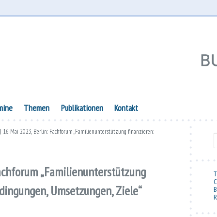
lie
mine
Themen
Publikationen
Kontakt
| 16. Mai 2023, Berlin: Fachforum „Familienunterstützung finanzieren:
S
Fachforum „Familienunterstützung
T
C
dingungen, Umsetzungen, Ziele“
B
R