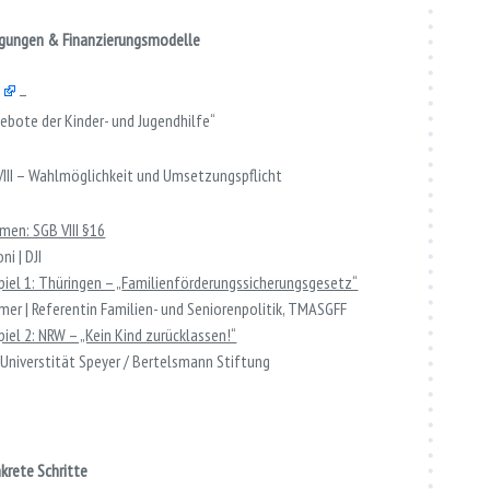
gungen & Finanzierungsmodelle
)
–
bote der Kinder- und Jugendhilfe“
VIII – Wahlmöglichkeit und Umsetzungspflicht
men: SGB VIII §16
ni | DJI
el 1: Thüringen – „
Familienförderungssicherungsgesetz“
mer | Referentin Familien- und Seniorenpolitik, TMASGFF
el 2: NRW – „Kein Kind zurücklassen!“
| Universtität Speyer / Bertelsmann Stiftung
krete Schritte