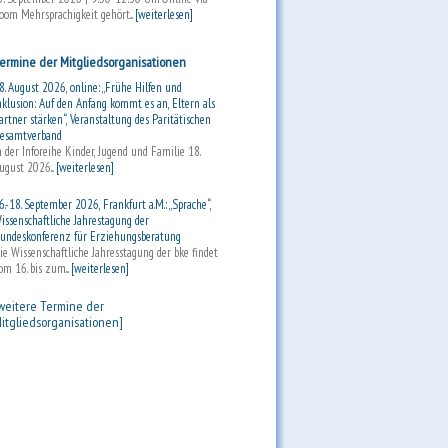
oom Mehrsprachigkeit gehört...
[weiterlesen]
ermine der Mitgliedsorganisationen
8. August 2026, online: „Frühe Hilfen und
nklusion: Auf den Anfang kommt es an, Eltern als
artner stärken“, Veranstaltung des Paritätischen
esamtverband
n der Inforeihe Kinder, Jugend und Familie 18.
ugust 2026...
[weiterlesen]
6.-18. September 2026, Frankfurt a.M.: „Sprache“,
issenschaftliche Jahrestagung der
undeskonferenz für Erziehungsberatung
ie Wissenschaftliche Jahresstagung der bke findet
om 16. bis zum...
[weiterlesen]
weitere Termine der
itgliedsorganisationen]