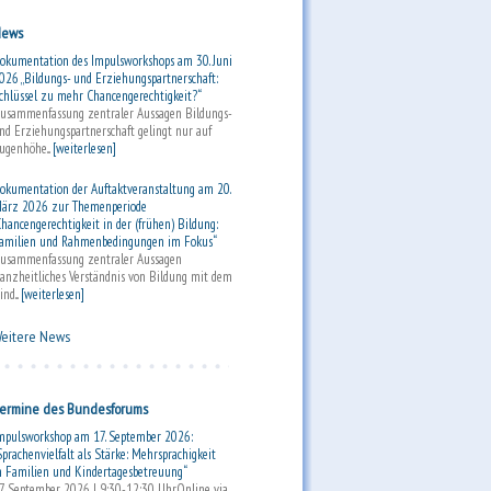
ews
okumentation des Impulsworkshops am 30. Juni
026 „Bildungs- und Erziehungspartnerschaft:
chlüssel zu mehr Chancengerechtigkeit?“
usammenfassung zentraler Aussagen Bildungs-
nd Erziehungspartnerschaft gelingt nur auf
ugenhöhe...
[weiterlesen]
okumentation der Auftaktveranstaltung am 20.
ärz 2026 zur Themenperiode
Chancengerechtigkeit in der (frühen) Bildung:
amilien und Rahmenbedingungen im Fokus“
usammenfassung zentraler Aussagen
anzheitliches Verständnis von Bildung mit dem
ind...
[weiterlesen]
eitere News
ermine des Bundesforums
mpulsworkshop am 17. September 2026:
Sprachenvielfalt als Stärke: Mehrsprachigkeit
n Familien und Kindertagesbetreuung“
7. September 2026 | 9:30-12:30 UhrOnline via