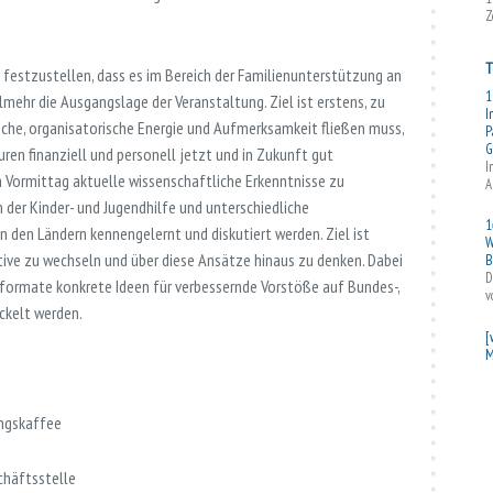
Z
T
, festzustellen, dass es im Bereich der Familienunterstützung an
1
elmehr die Ausgangslage der Veranstaltung. Ziel ist erstens, zu
I
stische, organisatorische Energie und Aufmerksamkeit fließen muss,
P
G
en finanziell und personell jetzt und in Zukunft gut
I
 Vormittag aktuelle wissenschaftliche Erkenntnisse zu
A
er Kinder- und Jugendhilfe und unterschiedliche
1
 den Ländern kennengelernt und diskutiert werden. Ziel ist
W
ive zu wechseln und über diese Ansätze hinaus zu denken. Dabei
B
D
sformate konkrete Ideen für verbessernde Vorstöße auf Bundes-,
v
ckelt werden.
[
M
ngskaffee
chäftsstelle