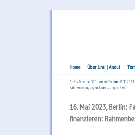
Bundesforum Familie – AGF
Bundesforum Fami
Hauptmenü
Zum Inhalt wechseln
Zum sekundären Inhalt wechseln
Home
Über Uns
About
Ter
Archiv Termine BFF
|
Archiv Termine BFF 2023
Rahmenbedingungen, Umsetzungen, Ziele“
16. Mai 2023, Berlin: 
finanzieren: Rahmenbe