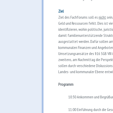
Ziel
Ziel des Fachforums soll es
nicht
sein
Geld und Ressourcen fehlt. Dies ist vi
identifizieren, wohin politische, juri
damit familienunterstützende Struktur
ausgestattet werden. Dafür sollen am
kommunalen Finanzen und Angeboten d
Umsetzungsansätze des §16 SGB VIII in
zweitens, am Nachmittag die Perspekt
sollen durch verschiedene Diskussion
Landes- und kommunaler Ebene entwi
Programm
10:30 Ankommen und Begrüßu
11:00 Einführung durch die Ges