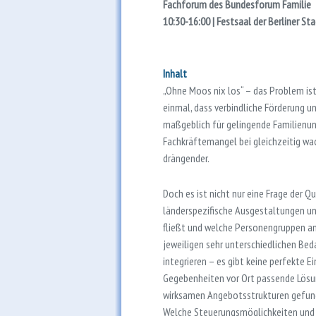
Fachforum des Bundesforum Familie
10:30-16:00 | Festsaal der Berliner St
Inhalt
„Ohne Moos nix los“ – das Problem ist 
einmal, dass verbindliche Förderung u
maßgeblich für gelingende Familienunt
Fachkräftemangel bei gleichzeitig w
drängender.
Doch es ist nicht nur eine Frage der Q
länderspezifische Ausgestaltungen u
fließt und welche Personengruppen am
jeweiligen sehr unterschiedlichen B
integrieren – es gibt keine perfekte E
Gegebenheiten vor Ort passende Lösun
wirksamen Angebotsstrukturen gefun
Welche Steuerungsmöglichkeiten und 