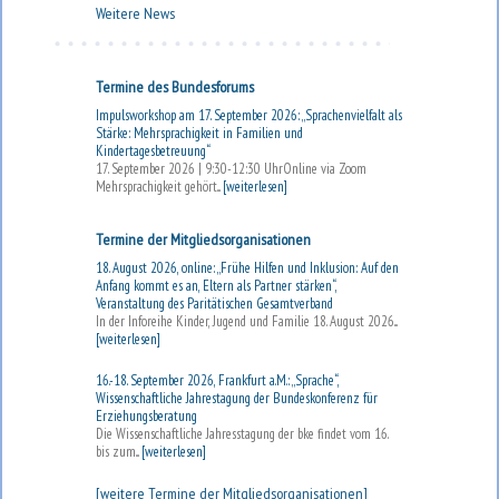
Weitere News
Termine des Bundesforums
Impulsworkshop am 17. September 2026: „Sprachenvielfalt als
Stärke: Mehrsprachigkeit in Familien und
Kindertagesbetreuung“
17. September 2026 | 9:30-12:30 UhrOnline via Zoom
Mehrsprachigkeit gehört...
[weiterlesen]
Termine der Mitgliedsorganisationen
18. August 2026, online: „Frühe Hilfen und Inklusion: Auf den
Anfang kommt es an, Eltern als Partner stärken“,
Veranstaltung des Paritätischen Gesamtverband
In der Inforeihe Kinder, Jugend und Familie 18. August 2026...
[weiterlesen]
16.-18. September 2026, Frankfurt a.M.: „Sprache“,
Wissenschaftliche Jahrestagung der Bundeskonferenz für
Erziehungsberatung
Die Wissenschaftliche Jahresstagung der bke findet vom 16.
bis zum...
[weiterlesen]
[weitere Termine der Mitgliedsorganisationen]