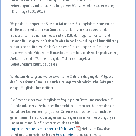
Betreuungsinfrastruktur die Erfüllung dieses Wunsches (Allensbacher Archiv,
IfD-Umfrage 6200, 2010).
Wegen der Prinzipien der Subsidiarität und des Bildungsföderalismus variiert
die Betreuungssituation von Grundschulkindern sehr stark zwischen den
Bundesländern. Gemeinsam jedoch ist die Rolle der Träger der Kinder- und
Jugendhilfe und gemeinnütziger Vereine in der Entwicklung und Durchführung
von Angeboten für diese Kinder. Viele dieser Einrichtungen sind über ihre
Bundesverbände Mitglied im Bundesforum Familie und als solche prädestiniert,
Auskunft über die Wahrnehmung der Mütter, es mangele an
Betreuungsinfrastruktur, zu geben.
Vor diesem Hintergrund wurde sowohl eine Online-Befragung der Mitglieder
des Bundesforums Familie als auch eine ergänzende telefonische Befragung
einiger Mitglieder durchgeführt.
Die Ergebnisse der zwei Mitgliederbefragungen zu Betreuungsangeboten für
Grundschulkinder außerhalb der Unterrichtszeit liegen vor. Darin werden die
Vielfalt der lokalen Lösungen, die vor Ort entwickelt werden, aber auch die
gemeinsamen Herausforderungen wie z.B. angemessene Rahmenbedingungen
und ausreichend Zeit für Kooperation, skizziert. Die
Ergebnisbroschüre „Familienzeit und Schulzeit“
steht zum Download
bereit und kann kostenlos bei der
Geschäftsstelle
angefordert werden.