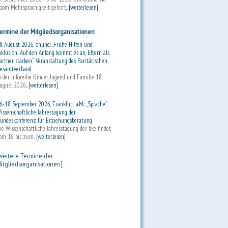
oom Mehrsprachigkeit gehört...
[weiterlesen]
ermine der Mitgliedsorganisationen
8. August 2026, online: „Frühe Hilfen und
nklusion: Auf den Anfang kommt es an, Eltern als
artner stärken“, Veranstaltung des Paritätischen
esamtverband
n der Inforeihe Kinder, Jugend und Familie 18.
ugust 2026...
[weiterlesen]
6.-18. September 2026, Frankfurt a.M.: „Sprache“,
issenschaftliche Jahrestagung der
undeskonferenz für Erziehungsberatung
ie Wissenschaftliche Jahresstagung der bke findet
om 16. bis zum...
[weiterlesen]
weitere Termine der
itgliedsorganisationen]