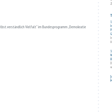
Z
T
1
I
bst.verständlich Vielfalt“ im Bundesprogramm „Demokratie
P
G
I
A
1
W
B
D
v
[
M