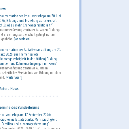
ews
okumentation des Impulsworkshops am 30. Juni
026 „Bildungs- und Erziehungspartnerschaft:
chlüssel zu mehr Chancengerechtigkeit?“
usammenfassung zentraler Aussagen Bildungs-
nd Erziehungspartnerschaft gelingt nur auf
ugenhöhe...
[weiterlesen]
okumentation der Auftaktveranstaltung am 20.
ärz 2026 zur Themenperiode
Chancengerechtigkeit in der (frühen) Bildung:
amilien und Rahmenbedingungen im Fokus“
usammenfassung zentraler Aussagen
anzheitliches Verständnis von Bildung mit dem
ind...
[weiterlesen]
eitere News
ermine des Bundesforums
mpulsworkshop am 17. September 2026:
Sprachenvielfalt als Stärke: Mehrsprachigkeit
n Familien und Kindertagesbetreuung“
7. September 2026 | 9:30-12:30 UhrOnline via