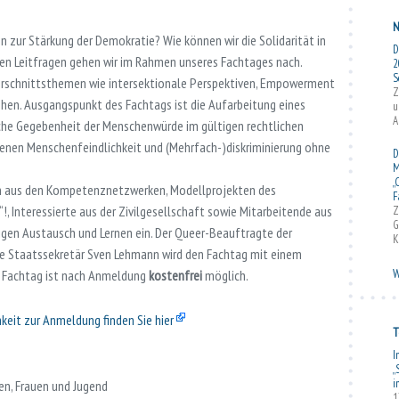
N
zur Stärkung der Demokratie? Wie können wir die Solidarität in
D
sen Leitfragen gehen wir im Rahmen unseres Fachtages nach.
2
S
erschnittsthemen wie intersektionale Perspektiven, Empowerment
Z
hen. Ausgangspunkt des Fachtags ist die Aufarbeitung eines
u
A
che Gegebenheit der Menschenwürde im gültigen rechtlichen
nen Menschenfeindlichkeit und (Mehrfach-)diskriminierung ohne
D
M
„
en aus den Kompetenznetzwerken, Modellprojekten des
F
 Interessierte aus der Zivilgesellschaft sowie Mitarbeitende aus
Z
G
gen Austausch und Lernen ein. Der Queer-Beauftragte der
K
e Staatssekretär Sven Lehmann wird den Fachtag mit einem
W
m Fachtag ist nach Anmeldung
kostenfrei
möglich.
keit zur Anmeldung finden Sie hier
T
I
„
i
en, Frauen und Jugend
1