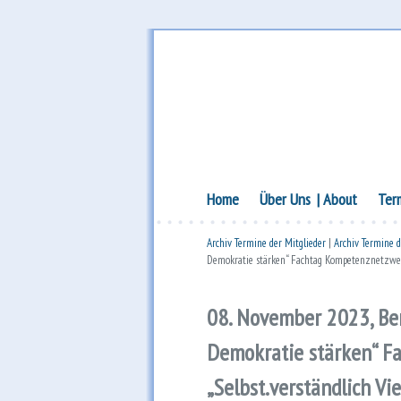
Bundesforum Familie – AGF
Bundesforum Fami
Hauptmenü
Zum Inhalt wechseln
Zum sekundären Inhalt wechseln
Home
Über Uns
About
Ter
Archiv Termine der Mitglieder
|
Archiv Termine 
Demokratie stärken“ Fachtag Kompetenznetzwerk 
08. November 2023, Ber
Demokratie stärken“ F
„Selbst.verständlich Vie