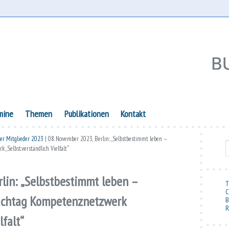
lie
mine
Themen
Publikationen
Kontakt
der Mitglieder 2023
| 08. November 2023, Berlin: „Selbstbestimmt leben –
S
„Selbst.verständlich Vielfalt“
lin: „Selbstbestimmt leben –
T
C
achtag Kompetenznetzwerk
B
R
lfalt“