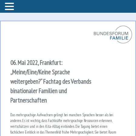
Bundesforum Familie – AGF
Bundesforum Familie
06. Mai 2022, Frankfurt:
„Meine/Eine/Keine Sprache
weitergeben?“ Fachtag des Verbands
binationaler Familien und
Partnerschaften
Das mehrsprachige Aufwachsen
gelingt bei manchen Sprachen
besser als bei
anderen. Es ist
wichtig, dass Fachkräfte mehr
sprachige Ressourcen erkennen,
wertschätzen und in den Kita-
Alltag einbinden.
Die Tagung bietet einen
fach
lichen Einblick in das Themenfeld
frühe Mehrsprachigkeit. Sie
bietet Raum