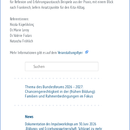
für Reflexion und
Erfahrungsaustausch. Beispiele
aus der Praxis, mit einem Blick
nach Frankreich, liefern Ansatz
punkte für den Kita-Alltag.
Referentinnen:
Nicola Küpelikılınç
Dr. Marie Leroy
Dr. Valérie Fialais
Natascha Fröhlich
Mehr Informationen gibt es auf dem
Veranstaltungsflyer
Suchen
Thema des Bundesforums 2026 – 2027:
Chancengerechtigkeit in der (frühen Bildung):
Familien und Rahmenbedingungen im Fokus
News
Dokumentation des Impulsworkshops am 30. Juni 2026
„Bildungs- und Erziehungspartnerschaft: Schlüssel zu mehr