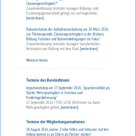
Chancengerechtigkeit?“
Zusammenfassung zentraler Aussagen Bildungs- und
Erziehungspartnerschaft gelingt nur auf Augenhöhe...
[weiterlesen]
Dokumentation der Auftaktveranstaltung am 20. März 2026
zur Themenperiode „Chancengerechtigkeit in der (frühen)
Bildung: Familien und Rahmenbedingungen im Fokus“
Zusammenfassung zentraler Aussagen Ganzheitliches
Verständnis von Bildung mit dem Kind...
[weiterlesen]
Weitere News
Termine des Bundesforums
Impulsworkshop am 17. September 2026: „Sprachenvielfalt als
Stärke: Mehrsprachigkeit in Familien und
Kindertagesbetreuung“
17. September 2026 | 9:30-12:30 UhrOnline via Zoom
Mehrsprachigkeit gehört...
[weiterlesen]
Termine der Mitgliedsorganisationen
18. August 2026, online: „Frühe Hilfen und Inklusion: Auf den
Anfang kommt es an, Eltern als Partner stärken“,