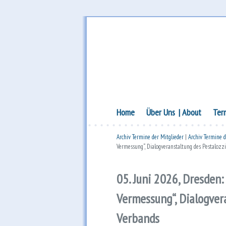
Bundesforum Familie – AGF
Bundesforum Fami
Hauptmenü
Zum Inhalt wechseln
Zum sekundären Inhalt wechseln
Home
Über Uns
About
Ter
Archiv Termine der Mitglieder
|
Archiv Termine 
Vermessung“, Dialogveranstaltung des Pestalozz
05. Juni 2026, Dresden
Vermessung“, Dialogver
Verbands