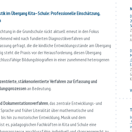
N
tik im Übergang Kita–Schule: Professionelle Einschätzung,
D
n
2
S
Z
chtung in die Grundschule rückt aktuell erneut in den Fokus
u
nehmend wird nach fundierten Diagnostikverfahren und
A
ssung gefragt, die die kindliche Entwicklungsstände am Übergang
D
ig steht die Praxis vor der Herausforderung, diesen Übergang
M
chlussfähige Bildungsbiografien in einer zunehmend heterogenen
„
F
Z
G
K
zentrierte, stärkenorientierte Verfahren zur Erfassung und
klungsprozessen
an Bedeutung.
W
und Dokumentationsverfahren
, das zentrale Entwicklungs- und
T
n Sprache und früher Literalität über mathematische und
bis hin zu motorischer Entwicklung, Musik und dem
I
„
ist es, pädagogischen Fachkräften in Kita und Schule eine
i
ldungsprozesse anschlussfähig, individuell und chancengerecht zu
1