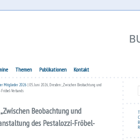
lie
mine
Themen
Publikationen
Kontakt
der Mitglieder 2026
| 05. Juni 2026, Dresden: „Zwischen Beobachtung und
S
i-Fröbel-Verbands
: „Zwischen Beobachtung und
T
C
anstaltung des Pestalozzi-Fröbel-
B
R