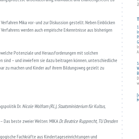
Z
T
Verfahren Mika vor- und zur Diskussion gestellt. Neben Einblicken
1
 Verfahrens werden auch empirische Erkenntnisse aus bisherigen
I
P
G
I
A
 welche Potenziale und Herausforderungen mit solchen
ind – und inwiefern sie dazu beitragen können, unterschiedliche
1
bar zu machen und Kinder auf ihrem Bildungsweg gezielt zu
W
B
D
v
[
M
gspolitik Dr.
Nicole Wolfram (RL), Staatsministerium für Kultus,
– Das beste zweier Welten: MIKA
Dr. Beatrice Rupprecht, TU Dresden
dagogische Fachkräfte aus Kindertageseinrichtungen und