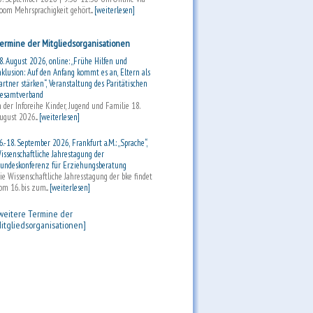
oom Mehrsprachigkeit gehört...
[weiterlesen]
ermine der Mitgliedsorganisationen
8. August 2026, online: „Frühe Hilfen und
nklusion: Auf den Anfang kommt es an, Eltern als
artner stärken“, Veranstaltung des Paritätischen
esamtverband
n der Inforeihe Kinder, Jugend und Familie 18.
ugust 2026...
[weiterlesen]
6.-18. September 2026, Frankfurt a.M.: „Sprache“,
issenschaftliche Jahrestagung der
undeskonferenz für Erziehungsberatung
ie Wissenschaftliche Jahresstagung der bke findet
om 16. bis zum...
[weiterlesen]
weitere Termine der
itgliedsorganisationen]