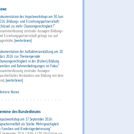
ews
okumentation des Impulsworkshops am 30. Juni
026 „Bildungs- und Erziehungspartnerschaft:
chlüssel zu mehr Chancengerechtigkeit?“
usammenfassung zentraler Aussagen Bildungs-
nd Erziehungspartnerschaft gelingt nur auf
ugenhöhe...
[weiterlesen]
okumentation der Auftaktveranstaltung am 20.
ärz 2026 zur Themenperiode
Chancengerechtigkeit in der (frühen) Bildung:
amilien und Rahmenbedingungen im Fokus“
usammenfassung zentraler Aussagen
anzheitliches Verständnis von Bildung mit dem
ind...
[weiterlesen]
eitere News
ermine des Bundesforums
mpulsworkshop am 17. September 2026:
Sprachenvielfalt als Stärke: Mehrsprachigkeit
n Familien und Kindertagesbetreuung“
7. September 2026 | 9:30-12:30 UhrOnline via