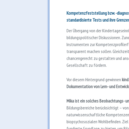
Kompetenzfeststellung bzw. -diagnos
standardisierte Tests und ihre Grenze
Der Übergang von der Kindertageseinri
bildungspolitischer Diskussionen. Zu
Instrumenten zur Kompetenzprofilerfa
transparent machen sollen. Gleichzeit
chancengerecht zu gestalten und ans
Gesellschaft zu fördern.
Vor diesem Hintergrund gewinnen
kind
Dokumentation von Lern- und Entwic
Mika ist ein solches Beobachtungs- 
Bildungsbereiche berücksichtigt – vo
naturwissenschaftliche Kompetenzen 
biopsychosozialen Wohlbefinden. Ziel 
fundierte Grundlage zu bieten, um Bi