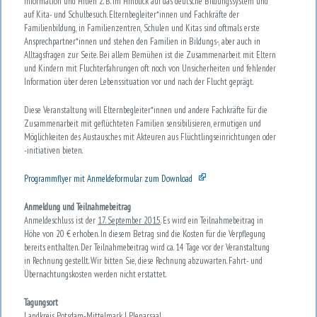
Information und Hilfen z. B. im Hinblick auf das deutsche Bildungssystem und
auf Kita- und Schulbesuch. Elternbegleiter*innen und Fachkräfte der
Familienbildung, in Familienzentren, Schulen und Kitas sind oftmals erste
Ansprechpartner*innen und stehen den Familien in Bildungs-, aber auch in
Alltagsfragen zur Seite. Bei allem Bemühen ist die Zusammenarbeit mit Eltern
und Kindern mit Fluchterfahrungen oft noch von Unsicherheiten und fehlender
Information über deren Lebenssituation vor und nach der Flucht geprägt.
Diese Veranstaltung will Elternbegleiter*innen und andere Fachkräfte für die
Zusammenarbeit mit geflüchteten Familien sensibilisieren, ermutigen und
Möglichkeiten des Austausches mit Akteuren aus Flüchtlingseinrichtungen oder
-initiativen bieten.
Programmflyer mit Anmeldeformular zum Download
Anmeldung und Teilnahmebeitrag
Anmeldeschluss ist der
17. September 2015
. Es wird ein Teilnahmebeitrag in
Höhe von 20 € erhoben. In diesem Betrag sind die Kosten für die Verpflegung
bereits enthalten. Der Teilnahmebeitrag wird ca. 14 Tage vor der Veranstaltung
in Rechnung gestellt. Wir bitten Sie, diese Rechnung abzuwarten. Fahrt- und
Übernachtungskosten werden nicht erstattet.
Tagungsort
Landkreis Potsdam-Mittelmark | Plenarsaal