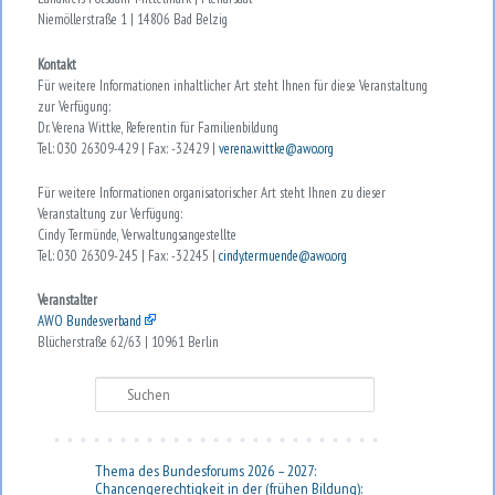
Niemöllerstraße 1 | 14806 Bad Belzig
Kontakt
Für weitere Informationen inhaltlicher Art steht Ihnen für diese Veranstaltung
zur Verfügung:
Dr. Verena Wittke, Referentin für Familienbildung
Tel.: 030 26309-429 | Fax: -32429 |
verena.wittke@awo.org
Für weitere Informationen organisatorischer Art steht Ihnen zu dieser
Veranstaltung zur Verfügung:
Cindy Termünde, Verwaltungsangestellte
Tel.: 030 26309-245 | Fax: -32245 |
cindy.termuende@awo.org
Veranstalter
AWO Bundesverband
Blücherstraße 62/63 | 10961 Berlin
Suchen
Thema des Bundesforums 2026 – 2027:
Chancengerechtigkeit in der (frühen Bildung):