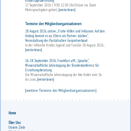
Kindertagesbetreuung“
17. September 2026 | 9:30-12:30 UhrOnline via Zoom
Mehrsprachigkeit gehört...
[weiterlesen]
Termine der Mitgliedsorganisationen
18. August 2026, online: „Frühe Hilfen und Inklusion: Auf den
Anfang kommt es an, Eltern als Partner stärken“,
Veranstaltung des Paritätischen Gesamtverband
In der Inforeihe Kinder, Jugend und Familie 18. August 2026...
[weiterlesen]
16.-18. September 2026, Frankfurt a.M.: „Sprache“,
Wissenschaftliche Jahrestagung der Bundeskonferenz für
Erziehungsberatung
Die Wissenschaftliche Jahresstagung der bke findet vom 16.
bis zum...
[weiterlesen]
[weitere Termine der Mitgliedsorganisationen]
Home
Über Uns
Unsere Ziele