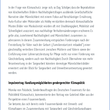
In der Frage von Klimaschutz zeige sich, so Dag Schölper, dass die Reproduktion
von klischeehaften Bildern Nachhaltigkeitsfragen ausblende. Gesellschaftliche
Narrative über Männlichkeit mit einem Fokus auf fleischlastiger Ernährung,
Auto-Kultur oder Motorräder als Hobby verstärkten demnach klimaschädliche
Muster. Bilder von Maskulinität würden oft mit Unabhängigkeit, Mobilität und
Schnelligkeit assoziiert, was nachhaltige Verhaltensänderungen erschwere. Es
gelte also, zunehmend Nachhaltigkeit und Männlichkeit zusammen zu
adressieren. In diesem Zusammenhang entsprächen Forderungen nach der
Freistellung für Väter nach der Geburt („Familienstartzeit reloaded“), einer
gleichmäßig verteilten Elternzeit zwischen Müttern und Vätern sowie der
Einführung einer Lohnersatzleistung für Pflege nicht nur einer Förderung von
Gleichstellung, sondern auch von Nachhaltigkeit. Durch Übernahme von mehr
Verantwortung in der Sorgearbeit könnten stereotype Männlichkeitsbilder
erweitert und der Blick für Sorgearbeit und Umweltverantwortung geweitet
werden.
Impulsvortrag: Handlungsmöglichkeiten gendergerechter Klimapolitik
Monika von Palubicki, Sonderbeauftragte des Deutschen Frauenrats für das
Politikfeld Klimaschutz, kommentierte den Vortrag von Gotelind Alber aus der
Perspektive eines Frauenverbands.
Sie betonte, das sich bereits viele Frauenverbände mit Umwelt- und
Klimafragen im Zusammenhang mit Sorgearbeit und Gleichstellungsfragen