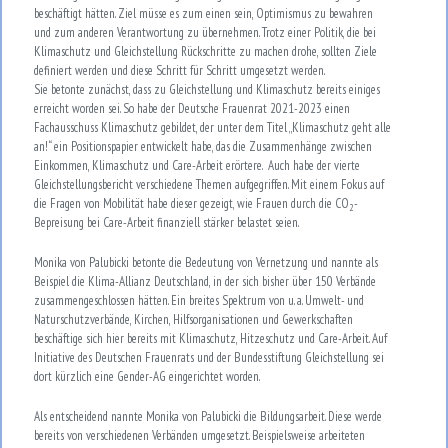
beschäftigt hätten. Ziel müsse es zum einen sein, Optimismus zu bewahren
und zum anderen Verantwortung zu übernehmen. Trotz einer Politik, die bei
Klimaschutz und Gleichstellung Rückschritte zu machen drohe, sollten Ziele
definiert werden und diese Schritt für Schritt umgesetzt werden.
Sie betonte zunächst, dass zu Gleichstellung und Klimaschutz bereits einiges
erreicht worden sei. So habe der Deutsche Frauenrat 2021-2023 einen
Fachausschuss Klimaschutz gebildet, der unter dem Titel „Klimaschutz geht alle
an!“ ein Positionspapier entwickelt habe, das die Zusammenhänge zwischen
Einkommen, Klimaschutz und Care-Arbeit erörtere. Auch habe der vierte
Gleichstellungsbericht verschiedene Themen aufgegriffen. Mit einem Fokus auf
die Fragen von Mobilität habe dieser gezeigt, wie Frauen durch die CO
-
2
Bepreisung bei Care-Arbeit finanziell stärker belastet seien.
Monika von Palubicki betonte die Bedeutung von Vernetzung und nannte als
Beispiel die Klima-Allianz Deutschland, in der sich bisher über 150 Verbände
zusammengeschlossen hätten. Ein breites Spektrum von u. a. Umwelt- und
Naturschutzverbände, Kirchen, Hilfsorganisationen und Gewerkschaften
beschäftige sich hier bereits mit Klimaschutz, Hitzeschutz und Care-Arbeit. Auf
Initiative des Deutschen Frauenrats und der Bundesstiftung Gleichstellung sei
dort kürzlich eine Gender-AG eingerichtet worden.
Als entscheidend nannte Monika von Palubicki die Bildungsarbeit. Diese werde
bereits von verschiedenen Verbänden umgesetzt. Beispielsweise arbeiteten