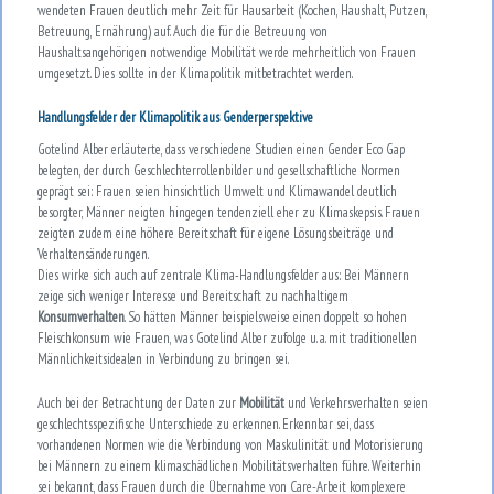
wendeten Frauen deutlich mehr Zeit für Hausarbeit (Kochen, Haushalt, Putzen,
Betreuung, Ernährung) auf. Auch die für die Betreuung von
Haushaltsangehörigen notwendige Mobilität werde mehrheitlich von Frauen
umgesetzt. Dies sollte in der Klimapolitik mitbetrachtet werden.
Handlungsfelder der Klimapolitik aus Genderperspektive
Gotelind Alber erläuterte, dass verschiedene Studien einen Gender Eco Gap
belegten, der durch Geschlechterrollenbilder und gesellschaftliche Normen
geprägt sei: Frauen seien hinsichtlich Umwelt und Klimawandel deutlich
besorgter, Männer neigten hingegen tendenziell eher zu Klimaskepsis. Frauen
zeigten zudem eine höhere Bereitschaft für eigene Lösungsbeiträge und
Verhaltensänderungen.
Dies wirke sich auch auf zentrale Klima-Handlungsfelder aus: Bei Männern
zeige sich weniger Interesse und Bereitschaft zu nachhaltigem
Konsumverhalten
. So hätten Männer beispielsweise einen doppelt so hohen
Fleischkonsum wie Frauen, was Gotelind Alber zufolge u. a. mit traditionellen
Männlichkeitsidealen in Verbindung zu bringen sei.
Auch bei der Betrachtung der Daten zur
Mobilität
und Verkehrsverhalten seien
geschlechtsspezifische Unterschiede zu erkennen. Erkennbar sei, dass
vorhandenen Normen wie die Verbindung von Maskulinität und Motorisierung
bei Männern zu einem klimaschädlichen Mobilitätsverhalten führe. Weiterhin
sei bekannt, dass Frauen durch die Übernahme von Care-Arbeit komplexere