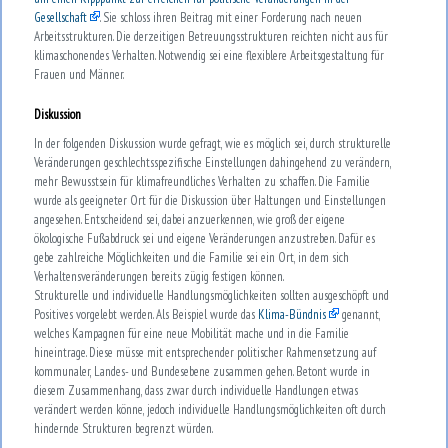
Gesellschaft
. Sie schloss ihren Beitrag mit einer Forderung nach neuen
Arbeitsstrukturen. Die derzeitigen Betreuungsstrukturen reichten nicht aus für
klimaschonendes Verhalten. Notwendig sei eine flexiblere Arbeitsgestaltung für
Frauen und Männer.
Diskussion
In der folgenden Diskussion wurde gefragt, wie es möglich sei, durch strukturelle
Veränderungen geschlechtsspezifische Einstellungen dahingehend zu verändern,
mehr Bewusstsein für klimafreundliches Verhalten zu schaffen. Die Familie
wurde als geeigneter Ort für die Diskussion über Haltungen und Einstellungen
angesehen. Entscheidend sei, dabei anzuerkennen, wie groß der eigene
ökologische Fußabdruck sei und eigene Veränderungen anzustreben. Dafür es
gebe zahlreiche Möglichkeiten und die Familie sei ein Ort, in dem sich
Verhaltensveränderungen bereits zügig festigen können.
Strukturelle und individuelle Handlungsmöglichkeiten sollten ausgeschöpft und
Positives vorgelebt werden. Als Beispiel wurde das
Klima-Bündnis
genannt,
welches Kampagnen für eine neue Mobilität mache und in die Familie
hineintrage. Diese müsse mit entsprechender politischer Rahmensetzung auf
kommunaler, Landes- und Bundesebene zusammen gehen. Betont wurde in
diesem Zusammenhang, dass zwar durch individuelle Handlungen etwas
verändert werden könne, jedoch individuelle Handlungsmöglichkeiten oft durch
hindernde Strukturen begrenzt würden.