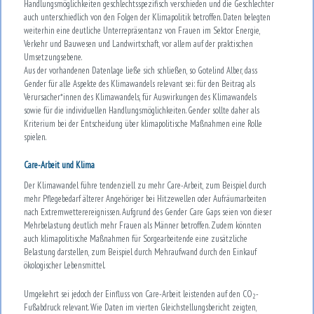
Handlungsmöglichkeiten geschlechtsspezifisch verschieden und die Geschlechter
auch unterschiedlich von den Folgen der Klimapolitik betroffen. Daten belegten
weiterhin eine deutliche Unterrepräsentanz von Frauen im Sektor Energie,
Verkehr und Bauwesen und Landwirtschaft, vor allem auf der praktischen
Umsetzungsebene.
Aus der vorhandenen Datenlage ließe sich schließen, so Gotelind Alber, dass
Gender für alle Aspekte des Klimawandels relevant sei: für den Beitrag als
Verursacher*innen des Klimawandels, für Auswirkungen des Klimawandels
sowie für die individuellen Handlungsmöglichkeiten. Gender sollte daher als
Kriterium bei der Entscheidung über klimapolitische Maßnahmen eine Rolle
spielen.
Care-Arbeit und Klima
Der Klimawandel führe tendenziell zu mehr Care-Arbeit, zum Beispiel durch
mehr Pflegebedarf älterer Angehöriger bei Hitzewellen oder Aufräumarbeiten
nach Extremwetterereignissen. Aufgrund des Gender Care Gaps seien von dieser
Mehrbelastung deutlich mehr Frauen als Männer betroffen. Zudem könnten
auch klimapolitische Maßnahmen für Sorgearbeitende eine zusätzliche
Belastung darstellen, zum Beispiel durch Mehraufwand durch den Einkauf
ökologischer Lebensmittel.
Umgekehrt sei jedoch der Einfluss von Care-Arbeit leistenden auf den CO
-
2
Fußabdruck relevant. Wie Daten im vierten Gleichstellungsbericht zeigten,