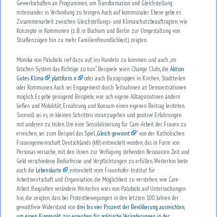
Gewerkschaften an Programmen, um Transformation und Gleichstellung
miteinander in Verbindung zu bringen. Auch auf kommunaler Ebene gebe es
Zusammenarbeit zwischen Gleichstellungs- und Klimaschutzbeauftragten, wie
Konzepte in Kommunen (z. B. in Bochum und Berlin zur Umgestaltung von
Straßenzügen hin zu mehr Familienfreundlichkeit) zeigten.
Monika von Palubicki rief dazu auf, ins Handeln zu kommen und auch „im
falschen System das Richtige zu tun“. Beispiele seien Change Clubs, die
Aktion
Gutes Klima
,
plattform n
oder auch Basisgruppen in Kirchen, Stadtteilen
oder Kommunen. Auch sei Engagement durch Teilnahmen an Demonstrationen
möglich. Es gebe genügend Beispiele, wie sich eigene Alltagsroutinen ändern
ließen und Mobilität, Ernährung und Konsum einen eigenen Beitrag leisteten.
Sinnvoll sei es, in kleinen Schritten voranzugehen und positive Erfahrungen
mit anderen zu teilen. Um eine Sensibilisierung für Care-Arbeit der Frauen zu
erreichen, sei zum Beispiel das Spiel „
Gleich gewinnt
“ von der Katholischen
Frauengemeinschaft Deutschlands (kfd) entwickelt worden, das in Form von
Personas versuche, mit den ihnen zur Verfügung stehenden Ressourcen Zeit und
Geld verschiedene Bedürfnisse und Verpflichtungen zu erfüllen. Weiterhin biete
auch die
Lebenskarte
, entwickelt vom Fraunhofer-Institut für
Arbeitswirtschaft und Organisation, die Möglichkeit zu verstehen, wie Care-
Arbeit Biografien verändere. Weiterhin wies von Palubicki auf Untersuchungen
hin, die zeigten, dass bei Protestbewegungen in den letzten 100 Jahren der
gewaltfreie Widerstand von
drei bis vier Prozent der Bevölkerung ausreichten,
um einen Kipppunkt zur erreichen für politische Veränderungen in der