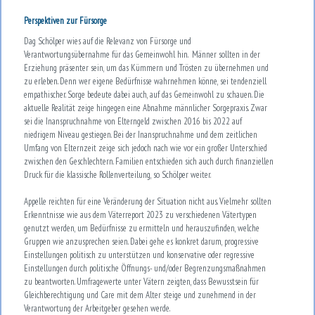
Perspektiven zur Fürsorge
Dag Schölper wies auf die Relevanz von Fürsorge und
Verantwortungsübernahme für das Gemeinwohl hin. Männer sollten in der
Erziehung präsenter sein, um das Kümmern und Trösten zu übernehmen und
zu erleben. Denn wer eigene Bedürfnisse wahrnehmen könne, sei tendenziell
empathischer. Sorge bedeute dabei auch, auf das Gemeinwohl zu schauen. Die
aktuelle Realität zeige hingegen eine Abnahme männlicher Sorgepraxis. Zwar
sei die Inanspruchnahme von Elterngeld zwischen 2016 bis 2022 auf
niedrigem Niveau gestiegen. Bei der Inanspruchnahme und dem zeitlichen
Umfang von Elternzeit zeige sich jedoch nach wie vor ein großer Unterschied
zwischen den Geschlechtern. Familien entschieden sich auch durch finanziellen
Druck für die klassische Rollenverteilung, so Schölper weiter.
Appelle reichten für eine Veränderung der Situation nicht aus. Vielmehr sollten
Erkenntnisse wie aus dem Väterreport 2023 zu verschiedenen Vätertypen
genutzt werden, um Bedürfnisse zu ermitteln und herauszufinden, welche
Gruppen wie anzusprechen seien. Dabei gehe es konkret darum, progressive
Einstellungen politisch zu unterstützen und konservative oder regressive
Einstellungen durch politische Öffnungs- und/oder Begrenzungsmaßnahmen
zu beantworten. Umfragewerte unter Vätern zeigten, dass Bewusstsein für
Gleichberechtigung und Care mit dem Alter steige und zunehmend in der
Verantwortung der Arbeitgeber gesehen werde.