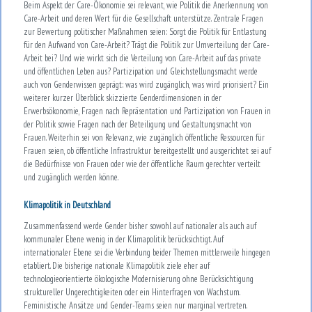
Beim Aspekt der Care-Ökonomie sei relevant, wie Politik die Anerkennung von
Care-Arbeit und deren Wert für die Gesellschaft unterstütze. Zentrale Fragen
zur Bewertung politischer Maßnahmen seien: Sorgt die Politik für Entlastung
für den Aufwand von Care-Arbeit? Trägt die Politik zur Umverteilung der Care-
Arbeit bei? Und wie wirkt sich die Verteilung von Care-Arbeit auf das private
und öffentlichen Leben aus? Partizipation und Gleichstellungsmacht werde
auch von Genderwissen geprägt: was wird zugänglich, was wird priorisiert? Ein
weiterer kurzer Überblick skizzierte Genderdimensionen in der
Erwerbsökonomie, Fragen nach Repräsentation und Partizipation von Frauen in
der Politik sowie Fragen nach der Beteiligung und Gestaltungsmacht von
Frauen. Weiterhin sei von Relevanz, wie zugänglich öffentliche Ressourcen für
Frauen seien, ob öffentliche Infrastruktur bereitgestellt und ausgerichtet sei auf
die Bedürfnisse von Frauen oder wie der öffentliche Raum gerechter verteilt
und zugänglich werden könne.
Klimapolitik in Deutschland
Zusammenfassend werde Gender bisher sowohl auf nationaler als auch auf
kommunaler Ebene wenig in der Klimapolitik berücksichtigt. Auf
internationaler Ebene sei die Verbindung beider Themen mittlerweile hingegen
etabliert. Die bisherige nationale Klimapolitik ziele eher auf
technologieorientierte ökologische Modernisierung ohne Berücksichtigung
struktureller Ungerechtigkeiten oder ein Hinterfragen von Wachstum.
Feministische Ansätze und Gender-Teams seien nur marginal vertreten.