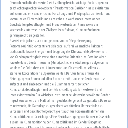
Dennoch enthalte der vierte Gleichstellungsbericht wichtige Forderungen zu
geschlechtergerechter ökologischer Transformation. Darüber hinaus existierten
auf kommunaler Ebene einzelne Forschungs- und Pilotprojekte zu Gender und
kommunaler Klimapolitik und es bestehe ein wachsendes Interesse der
Gleichstellungsbeauftragten und Frauenverbände an Klima sowie ein
wachsendes Interesse in der Zivilgesellschaft daran, Klimamaßnahmen
gendergerecht zu gestalten.
Es existierte jedoch auch eine „petromaskuline“ Gegenbewegung.
Petromaskulinität konzentriere sich dabei auf drei wesentliche Faktoren:
traditionelle fossile Energien und Leugnung des Klimawandels, Abwesenheit
von Gendergerechtigkeit sowie eine autoritäre Orientierung. Gotelind Alber
forderte daher, Gender müsse in (klima)politische Zielsetzungen aufgenommen
werden: Die Politikbereiche Klimaschutz und Gleichstellung sollten zu
stärkerer Kooperationen aufgerufen werden. Darüber hinaus müsse die
Beteiligung von Frauen auf allen Ebenen erhöht und eine Genderexpertise
aufgebaut und einbezogen und die Zusammenarbeit zwischen
Klimaschutzbeauftragten und den Gleichstellungsstellen verbessert und
intensiviert werden. Ein wichtiges Instrument sei das vorher erwähnte Gender
Impact Assessment, um Maßnahmen geschlechtergerecht zu gestalten. Dazu sei
es notwendig, die Datenlage zu geschlechtsspezifischen Unterschieden zu
verbessern und Geschlechtergerechtigkeit auch bei Fördermaßnahmen der
Klimapolitik zu berücksichtigen. Eine Berücksichtigung von Gender müsse sich
zudem im Klimamonitoring, der Klimapolitik und im Gender Budgeting
widerspiegeln. Klimapolitik insgesamt solle sich stärker auf die gesellschaftliche