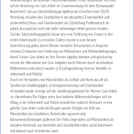
Hebelwirkungen herrschender Männlichkeitsbilder in der Gesellschaft mit Blick
auf die Verteilung von Care-Arbeit im Zusammenhang mit dem Klimawandel
beschrieb. Er sah aus Gleichstellungsperspektive das Erreichen einer 50/50
Verteilung zwischen den Geschlechtern von (bezahlter) Erwerbsarbeit und
(unbezahlter) Haus- und Familienarbeit als Zielstellung. Problematisch sei
jedoch, dass politisch nicht alle dafür notwendigen Hebel genutzt würden.
Ziel der Gleichstellungspolitik müsse sein, eine Förderung von Frauen in den
ersten Arbeitsmarkt zu erreichen. Zudem müsste es eine bessere
Unterstützung geben, damit Männer vermehrt Teilzeitarbeit in Anspruch
nehmen. Es brauche eine Förderung von Maßnahmen und Rahmenbedingungen,
damit Frauen Care-Arbeit an ihre Partner abgeben könnten und gleichzeitig
müsste die Übernahme von Care-Aufgaben durch Männer durch verschiedene
Maßnahmen unterstützt werden (z. B. Lohngestaltung, Anreize, Vorbilder in
Arbeitswelt und Politik).
Durch ein Verständnis von Männlichkeit als Leitbild und Norm, das oft als
Symbol von Unabhängigkeit, Leistungsorientierung und Erwerbsarbeit
verstanden werde, verenge sich der Handlungsspielraum für Männer, Care-Arbeit
zu übernehmen. Die Folgen seien, dass tradierte Rollenvorstellungen sich im
Alltag, in der Arbeitswelt und Politik verankerten, wodurch Vertrauen in eine
geteilte Care-Arbeit sinke. Als Beispiel nannte Schölper ein Bild von
Männlichkeit, das Autofahren, Technik oder egozentrische
Konsumentscheidungen präferiere. Der Fokus liege daher auf Männlichkeit als
sozialem Konstrukt, was beinhalte, dass Geschlechterrollen sozial konstruiert
und dadurch auch veränderbar seien.