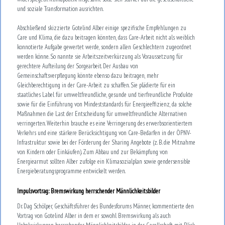
und soziale Transformation ausrichten.
Abschließend skizzierte Gotelind Alber einige spezifische Empfehlungen zu
Care und Klima, die dazu beitragen könnten, dass Care-Arbeit nicht als weiblich
konnotierte Aufgabe gewertet werde, sondern allen Geschlechtern zugeordnet
werden könne. So nannte sie Arbeitszeitverkürzung als Voraussetzung für
gerechtere Aufteilung der Sorgearbeit. Der Ausbau von
Gemeinschaftsverpflegung könnte ebenso dazu beitragen, mehr
Gleichberechtigung in der Care-Arbeit zu schaffen. Sie plädierte für ein
staatliches Label für umweltfreundliche, gesunde und tierfreundliche Produkte
sowie für die Einführung von Mindeststandards für Energieeffizienz, da solche
Maßnahmen die Last der Entscheidung für umweltfreundliche Alternativen
verringerten. Weiterhin brauche es eine Verringerung des erwerbsorientiertem
Verkehrs und eine stärkere Berücksichtigung von Care-Bedarfen in der ÖPNV-
Infrastruktur sowie bei der Förderung der Sharing Angebote (z. B. die Mitnahme
von Kindern oder Einkäufen). Zum Abbau und zur Bekämpfung von
Energiearmut sollten Alber zufolge ein Klimasozialplan sowie gendersensible
Energieberatungsprogramme entwickelt werden.
Impulsvortrag: Bremswirkung herrschender Männlichkeitsbilder
Dr. Dag Schölper, Geschäftsführer des Bundesforums Männer, kommentierte den
Vortrag von Gotelind Alber in dem er sowohl Bremswirkung als auch