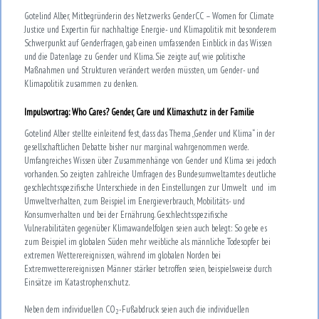
Gotelind Alber, Mitbegründerin des Netzwerks GenderCC – Women for Climate
Justice und Expertin für nachhaltige Energie- und Klimapolitik mit besonderem
Schwerpunkt auf Genderfragen, gab einen umfassenden Einblick in das Wissen
und die Datenlage zu Gender und Klima. Sie zeigte auf, wie politische
Maßnahmen und Strukturen verändert werden müssten, um Gender- und
Klimapolitik zusammen zu denken.
Impulsvortrag: Who Cares? Gender, Care und Klimaschutz in der Familie
Gotelind Alber stellte einleitend fest, dass das Thema „Gender und Klima“ in der
gesellschaftlichen Debatte bisher nur marginal wahrgenommen werde.
Umfangreiches Wissen über Zusammenhänge von Gender und Klima sei jedoch
vorhanden. So zeigten zahlreiche Umfragen des Bundesumweltamtes deutliche
geschlechtsspezifische Unterschiede in den Einstellungen zur Umwelt und im
Umweltverhalten, zum Beispiel im Energieverbrauch, Mobilitäts- und
Konsumverhalten und bei der Ernährung. Geschlechtsspezifische
Vulnerabilitäten gegenüber Klimawandelfolgen seien auch belegt: So gebe es
zum Beispiel im globalen Süden mehr weibliche als männliche Todesopfer bei
extremen Wetterereignissen, während im globalen Norden bei
Extremwetterereignissen Männer stärker betroffen seien, beispielsweise durch
Einsätze im Katastrophenschutz.
Neben dem individuellen CO
-Fußabdruck seien auch die individuellen
2