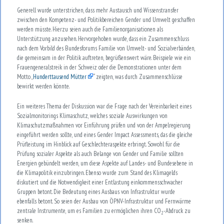
Generell wurde unterstrichen, dass mehr Austausch und Wissenstransfer
zwischen den Kompetenz- und Politikbereichen Gender und Umwelt geschaffen
werden müsste. Hierzu seien auch die Familienorganisationen als
Unterstützung anzusehen. Hervorgehoben wurde, dass ein Zusammenschluss
nach dem Vorbild des Bundesforums Familie von Umwelt- und Sozialverbänden,
die gemeinsam in der Politik auftreten, begrüßenswert wäre. Beispiele wie ein
Frauengeneralstreik in der Schweiz oder die Demonstrationen unter dem
Motto „
Hunderttausend Mütter
“ zeigten, was durch Zusammenschlüsse
bewirkt werden könnte.
Ein weiteres Thema der Diskussion war die Frage nach der Vereinbarkeit eines
Sozialmonitorings Klimaschutz, welches soziale Auswirkungen von
Klimaschutzmaßnahmen vor Einführung prüfen und von der Ampelregierung
eingeführt werden sollte, und eines Gender Impact Assessments, das die gleiche
Prüfleistung im Hinblick auf Geschlechteraspekte erbringt. Sowohl für die
Prüfung sozialer Aspekte als auch Belange von Gender und Familie sollten
Energien gebündelt werden, um diese Aspekte auf Landes- und Bundesebene in
die Klimapolitik einzubringen. Ebenso wurde zum Stand des Klimagelds
diskutiert und die Notwendigkeit einer Entlastung einkommensschwacher
Gruppen betont. Die Bedeutung eines Ausbaus von Infrastruktur wurde
ebenfalls betont. So seien der Ausbau von ÖPNV-Infrastruktur und Fernwärme
zentrale Instrumente, um es Familien zu ermöglichen ihren CO
-Abdruck zu
2
senken.