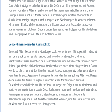
Wärmebedarf. Durch die längere Aufenthaltsdauer in Wohnungen durch mehr
Care-Arbeit steigere sich damit auch die Gefahr der Energiearmut bei Frauen,
von der vor allem Alleinerziehende und Rentnerinnen betroffen seien. Diese
Gruppen seien auch als Mieterinnen in schlecht gedämmtem Wohnbestand
durch Kostensteigerungen durch energetische Sanierungen besonders belastet.
Mit einem Blick auf die internationale Ebene lasse sich feststellen, dass vor
allem Frauen im globalen Süden unter den negativen Folgen von Rohstoffabbau
und Energieproduktion litten, so Gotelind Alber.
Genderdimensionen der Klimapolitik
Gotelind Alber betonte, eine Genderperspektive sei in der Klimapolitik relevant,
um den Blick dafür zu stärken, ob und wie die symbolische Ordnung,
Machtverhältnisse zwischen den Geschlechtern und Geschlechternormen durch
(klima-)politische Maßnahmen aufrechterhalten oder hinterfragt würden. Dazu
werde das Instrument des Gender Impact Assessment genutzt, das auch als ein
Familien Impact Assessment ausgeweitet werden könne, schlug Alber vor. Dieses
diene dazu, die Auswirkungen klimapolitischer Maßnahmen auf das
Geschlechterverhältnis zu überprüfen, um negative Folgen zu minimieren und
positive zu maximieren sowie Geschlechternormen und –rollen und männliche
Privilegien infrage zu stellen. Unterstützend müssten institutionelle
Rahmenbedingungen und Ansätze verändert werden, um die Präferenzen und
Ansätze von Frauen besser zu integrieren.