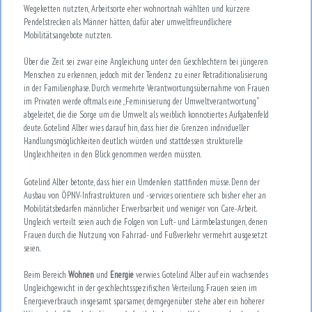
Wegeketten nutzten, Arbeitsorte eher wohnortnah wählten und kürzere
Pendelstrecken als Männer hätten, dafür aber umweltfreundlichere
Mobilitätsangebote nutzten.
Über die Zeit sei zwar eine Angleichung unter den Geschlechtern bei jüngeren
Menschen zu erkennen, jedoch mit der Tendenz zu einer Retraditionalisierung
in der Familienphase. Durch vermehrte Verantwortungsübernahme von Frauen
im Privaten werde oftmals eine „Feminisierung der Umweltverantwortung“
abgeleitet, die die Sorge um die Umwelt als weiblich konnotiertes Aufgabenfeld
deute. Gotelind Alber wies darauf hin, dass hier die Grenzen individueller
Handlungsmöglichkeiten deutlich würden und stattdessen strukturelle
Ungleichheiten in den Blick genommen werden müssten.
Gotelind Alber betonte, dass hier ein Umdenken stattfinden müsse. Denn der
Ausbau von ÖPNV-Infrastrukturen und -services orientiere sich bisher eher an
Mobilitätsbedarfen männlicher Erwerbsarbeit und weniger von Care-Arbeit.
Ungleich verteilt seien auch die Folgen von Luft- und Lärmbelastungen, denen
Frauen durch die Nutzung von Fahrrad- und Fußverkehr vermehrt ausgesetzt
seien.
Beim Bereich
Wohnen
und
Energie
verwies Gotelind Alber auf ein wachsendes
Ungleichgewicht in der geschlechtsspezifischen Verteilung. Frauen seien im
Energieverbrauch insgesamt sparsamer, demgegenüber stehe aber ein höherer