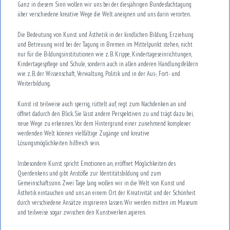
Ganz in diesem Sinn wollen wir uns bei der diesjährigen Bundesfachtagung
über verschiedene kreative Wege die Welt aneignen und uns darin verorten.
Die Bedeutung von Kunst und Ästhetik in der kindlichen Bildung, Erziehung
und Betreuung wird bei der Tagung in Bremen im Mittelpunkt stehen, nicht
nur für die Bildungsinstitutionen wie z. B. Krippe, Kindertageseinrichtungen,
Kindertagespflege und Schule, sondern auch in allen anderen Handlungsfeldern
wie z. B. der Wissenschaft, Verwaltung, Politik und in der Aus-, Fort- und
Weiterbildung.
Kunst ist teilweise auch sperrig, rüttelt auf, regt zum Nachdenken an und
öffnet dadurch den Blick. Sie lässt andere Perspektiven zu und trägt dazu bei,
neue Wege zu erkennen. Vor dem Hintergrund einer zunehmend komplexer
werdenden Welt können vielfältige Zugänge und kreative
Lösungsmöglichkeiten hilfreich sein.
Insbesondere Kunst spricht Emotionen an, eröffnet Möglichkeiten des
Querdenkens und gibt Anstöße zur Identitätsbildung und zum
Gemeinschaftssinn. Zwei Tage lang wollen wir in die Welt von Kunst und
Ästhetik eintauchen und uns an einem Ort der Kreativität und der Schönheit
durch verschiedene Ansätze inspirieren lassen. Wir werden mitten im Museum
und teilweise sogar zwischen den Kunstwerken agieren.