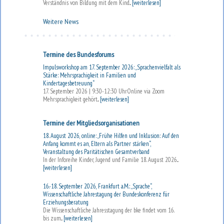
Verständnis von Bildung mit dem Kind...
[weiterlesen]
Weitere News
Termine des Bundesforums
Impulsworkshop am 17. September 2026: „Sprachenvielfalt als
Stärke: Mehrsprachigkeit in Familien und
Kindertagesbetreuung“
17. September 2026 | 9:30-12:30 UhrOnline via Zoom
Mehrsprachigkeit gehört...
[weiterlesen]
Termine der Mitgliedsorganisationen
18. August 2026, online: „Frühe Hilfen und Inklusion: Auf den
Anfang kommt es an, Eltern als Partner stärken“,
Veranstaltung des Paritätischen Gesamtverband
In der Inforeihe Kinder, Jugend und Familie 18. August 2026...
[weiterlesen]
16.-18. September 2026, Frankfurt a.M.: „Sprache“,
Wissenschaftliche Jahrestagung der Bundeskonferenz für
Erziehungsberatung
Die Wissenschaftliche Jahresstagung der bke findet vom 16.
bis zum...
[weiterlesen]