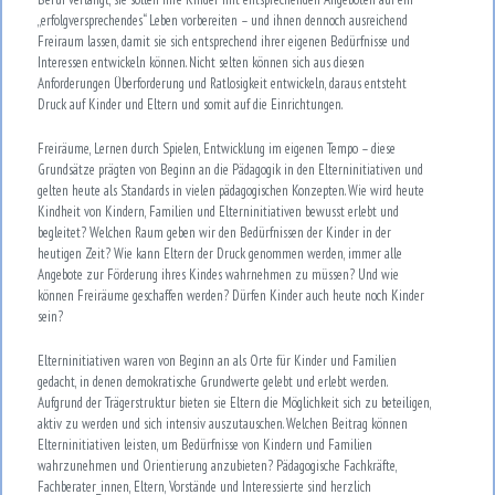
„erfolgversprechendes“ Leben vorbereiten – und ihnen dennoch ausreichend
Freiraum lassen, damit sie sich entsprechend ihrer eigenen Bedürfnisse und
Interessen entwickeln können. Nicht selten können sich aus diesen
Anforderungen Überforderung und Ratlosigkeit entwickeln, daraus entsteht
Druck auf Kinder und Eltern und somit auf die Einrichtungen.
Freiräume, Lernen durch Spielen, Entwicklung im eigenen Tempo – diese
Grundsätze prägten von Beginn an die Pädagogik in den Elterninitiativen und
gelten heute als Standards in vielen pädagogischen Konzepten. Wie wird heute
Kindheit von Kindern, Familien und Elterninitiativen bewusst erlebt und
begleitet? Welchen Raum geben wir den Bedürfnissen der Kinder in der
heutigen Zeit? Wie kann Eltern der Druck genommen werden, immer alle
Angebote zur Förderung ihres Kindes wahrnehmen zu müssen? Und wie
können Freiräume geschaffen werden? Dürfen Kinder auch heute noch Kinder
sein?
Elterninitiativen waren von Beginn an als Orte für Kinder und Familien
gedacht, in denen demokratische Grundwerte gelebt und erlebt werden.
Aufgrund der Trägerstruktur bieten sie Eltern die Möglichkeit sich zu beteiligen,
aktiv zu werden und sich intensiv auszutauschen. Welchen Beitrag können
Elterninitiativen leisten, um Bedürfnisse von Kindern und Familien
wahrzunehmen und Orientierung anzubieten? Pädagogische Fachkräfte,
Fachberater_innen, Eltern, Vorstände und Interessierte sind herzlich