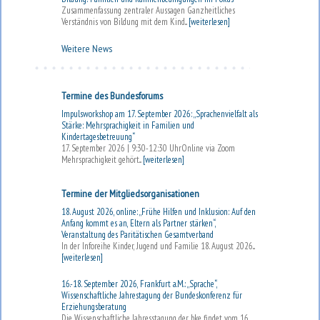
Zusammenfassung zentraler Aussagen Ganzheitliches
Verständnis von Bildung mit dem Kind...
[weiterlesen]
Weitere News
Termine des Bundesforums
Impulsworkshop am 17. September 2026: „Sprachenvielfalt als
Stärke: Mehrsprachigkeit in Familien und
Kindertagesbetreuung“
17. September 2026 | 9:30-12:30 UhrOnline via Zoom
Mehrsprachigkeit gehört...
[weiterlesen]
Termine der Mitgliedsorganisationen
18. August 2026, online: „Frühe Hilfen und Inklusion: Auf den
Anfang kommt es an, Eltern als Partner stärken“,
Veranstaltung des Paritätischen Gesamtverband
In der Inforeihe Kinder, Jugend und Familie 18. August 2026...
[weiterlesen]
16.-18. September 2026, Frankfurt a.M.: „Sprache“,
Wissenschaftliche Jahrestagung der Bundeskonferenz für
Erziehungsberatung
Die Wissenschaftliche Jahresstagung der bke findet vom 16.