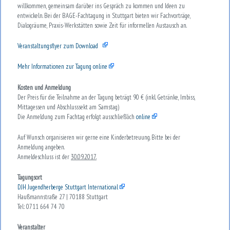
willkommen, gemeinsam darüber ins Gespräch zu kommen und Ideen zu
entwickeln. Bei der BAGE-Fachtagung in Stuttgart bieten wir Fachvorträge,
Dialogräume, Praxis-Werkstätten sowie Zeit für informellen Austausch an.
Veranstaltungsflyer zum Download
Mehr Informationen zur Tagung online
Kosten und Anmeldung
Der Preis für die Teilnahme an der Tagung beträgt 90 € (inkl. Getränke, Imbiss,
Mittagessen und Abschlusssekt am Samstag)
Die Anmeldung zum Fachtag erfolgt ausschließlich
online
Auf Wunsch organisieren wir gerne eine Kinderbetreuung. Bitte bei der
Anmeldung angeben.
Anmeldeschluss ist der
30.09.2017.
Tagungsort
DJH Jugendherberge Stuttgart International
Haußmannstraße 27 | 70188 Stuttgart
Tel: 0711 664 74 70
Veranstalter