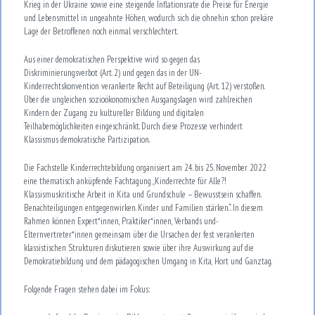
Krieg in der Ukraine sowie eine steigende Inflationsrate die Preise für Energie
und Lebensmittel in ungeahnte Höhen, wodurch sich die ohnehin schon prekäre
Lage der Betroffenen noch einmal verschlechtert.
Aus einer demokratischen Perspektive wird so gegen das
Diskriminierungsverbot (Art. 2) und gegen das in der UN-
Kinderrechtskonvention verankerte Recht auf Beteiligung (Art. 12) verstoßen.
Über die ungleichen sozioökonomischen Ausgangslagen wird zahlreichen
Kindern der Zugang zu kultureller Bildung und digitalen
Teilhabemöglichkeiten eingeschränkt. Durch diese Prozesse verhindert
Klassismus demokratische Partizipation.
Die Fachstelle Kinderrechtebildung organisiert am 24. bis 25. November 2022
eine thematisch anküpfende Fachtagung „Kinderrechte für Alle?!
Klassismuskritische Arbeit in Kita und Grundschule – Bewusstsein schaffen.
Benachteiligungen entgegenwirken. Kinder und Familien stärken.“. In diesem
Rahmen können Expert*innen, Praktiker*innen, Verbands und-
Elternvertreter*innen gemeinsam über die Ursachen der fest verankerten
klassistischen Strukturen diskutieren sowie über ihre Auswirkung auf die
Demokratiebildung und dem pädagogischen Umgang in Kita, Hort und Ganztag.
Folgende Fragen stehen dabei im Fokus: