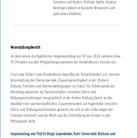
Familien und fördern Teilhabe. Solche Ansätze
benötigen jedoch verlässliche Ressourcen und
politischen Rückhalt.
Veranstaltungsbericht
An dem online durchgeführten Impulsworkshop am 30. Juni 2026 nahmen etwa
45 Personen aus den Mitgliedsorganisationen des Bundesforums Familie teil.
Franziska Oelkers vom Bundesforum begrüßte die Teilnehmenden zur zweiten
Veranstaltung der Themenperiode „Chancengerechtigkeit in der (frühen)
Bildung: Familien und Rahmenbedingungen im Fokus“. Als Schwerpunkt des
Workshops benannte sie Partnerschaften zwischen Eltern und
Bildungseinrichtungen, hauptsächlich in der frühen Bildung. Damit sei das
Idealbild einer partnerschaftlichen Zusammenarbeit auf Augenhöhe zwischen
Eltern und Bildungsinstitutionen gemeint, die sich an den Lebenslagen der
Familien orientiert und das Wohl und die Entwicklung des Kindes in den
Mittelpunkt stellt.
Impulsvortrag von Prof. Dr. Birgit Leyendecker, Ruhr-Universität Bochum und