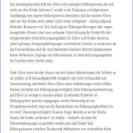
Das stereotypisierende Bild von „Eltern mit niedrigem Bildungsniveau, die sich
nicht um ihre Kinder kümmern“, wurde in der Diskussion zurückgewiesen.
Unabhängig vom eigenen Bildungsniveau bemühten sich die meisten Eltern
sehr um ihre Kinder, seien jedoch nicht immer erfolgreich – häufig aufgrund
fehlender Ressourcen wie Zeit, Geld, eigener Bildungserfahrungen oder wegen
mangelnden Wissens über eine wirksame Unterstützung der Kinder. Mit den
entsprechenden Unterstützungsangeboten für Eltern und Kinder könne es
jedoch gelingen, Anregungsbedingungen innerhalb der Familie zu verbessern, da
das Familienklima auch bei stark belasteten Familien Defizite kompensieren
könne. Verbesserte Zugänge und Informationen zu Unterstützungsangeboten
für Familien seien hierfür nötig.
Viele Eltern seien darüber hinaus von den hohen Anforderungen, die Schulen an
sie stellten (z. B. Hausaufgabenhilfe, Ausgleich von Unterrichtsausfall und
Homeschooling), überfordert. Wenn Eltern diese Anforderungen nicht erfüllen
können, verstärke sich Bildungsungerechtigkeit. Statt Bildungsverantwortung
auf Eltern zu verlagern, müssten jedoch strukturelle Probleme im
Bildungssystem prioritär angegangen werden. Notwendig sei ein
Perspektivenwechsel: weg von der Reproduktion von Bildungsungleichheit hin
zu mehr Chancengerechtigkeit. Susanne Kuger betonte, es sei der falsche
Ansatz, die Kinder „verbessern“ zu wollen – vielmehr müssten die
Rahmenbedingungen so gestaltet werden, dass alle Kinder faire
Bildungschancen erhielten. Strukturelle Maßnahmen wie verbindliche frühe