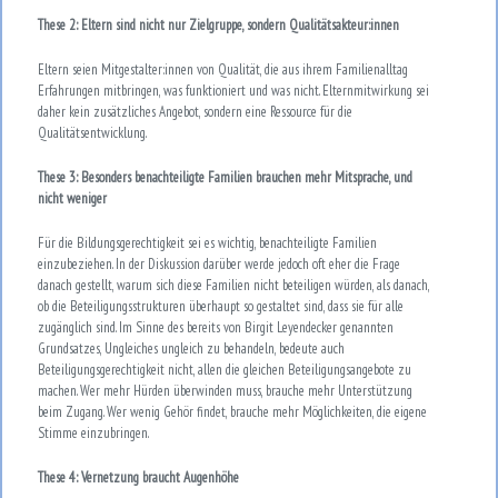
These 2: Eltern sind nicht nur Zielgruppe, sondern Qualitätsakteur:innen
Eltern seien Mitgestalter:innen von Qualität, die aus ihrem Familienalltag
Erfahrungen mitbringen, was funktioniert und was nicht. Elternmitwirkung sei
daher kein zusätzliches Angebot, sondern eine Ressource für die
Qualitätsentwicklung.
These 3: Besonders benachteiligte Familien brauchen mehr Mitsprache, und
nicht weniger
Für die Bildungsgerechtigkeit sei es wichtig, benachteiligte Familien
einzubeziehen. In der Diskussion darüber werde jedoch oft eher die Frage
danach gestellt, warum sich diese Familien nicht beteiligen würden, als danach,
ob die Beteiligungsstrukturen überhaupt so gestaltet sind, dass sie für alle
zugänglich sind. Im Sinne des bereits von Birgit Leyendecker genannten
Grundsatzes, Ungleiches ungleich zu behandeln, bedeute auch
Beteiligungsgerechtigkeit nicht, allen die gleichen Beteiligungsangebote zu
machen. Wer mehr Hürden überwinden muss, brauche mehr Unterstützung
beim Zugang. Wer wenig Gehör findet, brauche mehr Möglichkeiten, die eigene
Stimme einzubringen.
These 4: Vernetzung braucht Augenhöhe