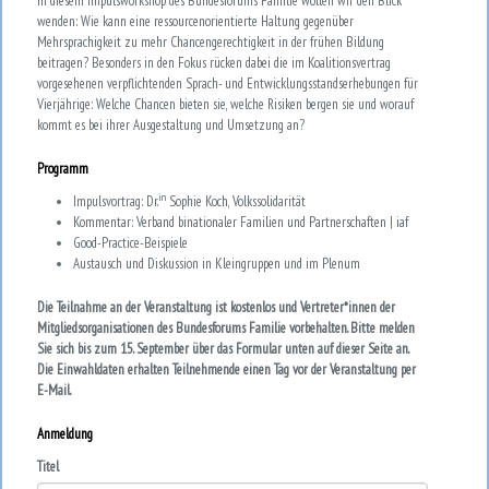
In diesem Impulsworkshop des Bundesforums Familie wollen wir den Blick
wenden: Wie kann eine ressourcenorientierte Haltung gegenüber
Mehrsprachigkeit zu mehr Chancengerechtigkeit in der frühen Bildung
beitragen? Besonders in den Fokus rücken dabei die im Koalitionsvertrag
vorgesehenen verpflichtenden Sprach- und Entwicklungsstandserhebungen für
Vierjährige: Welche Chancen bieten sie, welche Risiken bergen sie und worauf
kommt es bei ihrer Ausgestaltung und Umsetzung an?
Programm
in
Impulsvortrag: Dr.
Sophie Koch, Volkssolidarität
Kommentar: Verband binationaler Familien und Partnerschaften | iaf
Good-Practice-Beispiele
Austausch und Diskussion in Kleingruppen und im Plenum
Die Teilnahme an der Veranstaltung ist kostenlos und Vertreter*innen der
Mitgliedsorganisationen des Bundesforums Familie vorbehalten. Bitte melden
Sie sich bis zum 15. September über das Formular unten auf dieser Seite an.
Die Einwahldaten erhalten Teilnehmende einen Tag vor der Veranstaltung per
E-Mail.
Anmeldung
Titel