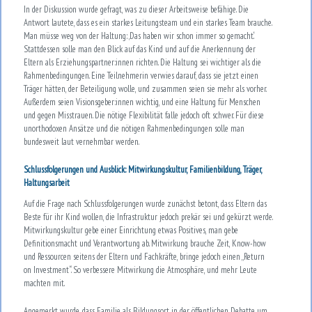
In der Diskussion wurde gefragt, was zu dieser Arbeitsweise befähige. Die
Antwort lautete, dass es ein starkes Leitungsteam und ein starkes Team brauche.
Man müsse weg von der Haltung: ‚Das haben wir schon immer so gemacht.‘
Stattdessen solle man den Blick auf das Kind und auf die Anerkennung der
Eltern als Erziehungspartner:innen richten. Die Haltung sei wichtiger als die
Rahmenbedingungen. Eine Teilnehmerin verwies darauf, dass sie jetzt einen
Träger hätten, der Beteiligung wolle, und zusammen seien sie mehr als vorher.
Außerdem seien Visionsgeber:innen wichtig, und eine Haltung für Menschen
und gegen Misstrauen. Die nötige Flexibilität falle jedoch oft schwer. Für diese
unorthodoxen Ansätze und die nötigen Rahmenbedingungen solle man
bundesweit laut vernehmbar werden.
Schlussfolgerungen und Ausblick: Mitwirkungskultur, Familienbildung, Träger,
Haltungsarbeit
Auf die Frage nach Schlussfolgerungen wurde zunächst betont, dass Eltern das
Beste für ihr Kind wollen, die Infrastruktur jedoch prekär sei und gekürzt werde.
Mitwirkungskultur gebe einer Einrichtung etwas Positives, man gebe
Definitionsmacht und Verantwortung ab. Mitwirkung brauche Zeit, Know-how
und Ressourcen seitens der Eltern und Fachkräfte, bringe jedoch einen „Return
on Investment“. So verbessere Mitwirkung die Atmosphäre, und mehr Leute
machten mit.
Angemerkt wurde, dass Familie als Bildungsort in der öffentlichen Debatte um