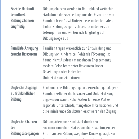
Soziale Herkunft
Bildungschancen werden in Deutschland weiterhin
beeinflusst
stark durch die soziale Lage und die Ressourcen von
Bildungschancen
Familien beeinflusst. Unterschiede in der Teilhabe an
langfristig
früher Bildung zeigen sich bereits in den ersten
Lebensjahren und wirken sich langfristig auf
Bildungswege aus.
Familiale Anregung
Familien tragen wesentlich zur Entwicklung und
braucht Ressourcen
Bildung von Kindern bei. Fehlende Förderung ist
häufig nicht Ausdruck mangelnden Engagements,
sondern Folge begrenzter Ressourcen, hoher
Belastungen oder fehlender
Unterstützungsstrukturen.
Ungleiche Zugänge
Frühkindliche Bildungsangebote erreichen gerade jene
zu frühkindlicher
Familien seltener, die besonders auf Unterstützung
Bildung
angewiesen wären. Hohe Kosten, fehlende Plätze,
regionale Unterschiede, mangelnde Informationen und
diskriminierende Strukturen erschweren den Zugang.
Ungleiche Chancen
Bildungsübergänge sind stark durch den
bei
sozioökonomischen Status und die Erwartungen der
Bildungsübergängen
Eltern an den Bildungsweg ihres Kindes geprägt. Für