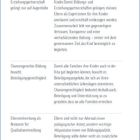
Erziehungspartnerschaft
Kinder. Damit Bildungs- und
gelingt nur auf Augenhöhe
Erziehungspartnerschaften gelingen, müssen
Eltern als Expert:innen für ihre Kinder
anerkannt und ernsthaft einbezogen werden.
Zusammenarbeit lebt von gegenseitigem
Vertrauen, Transparenz und einer
wertschätzenden Haltung – immer mit dem
gemeinsamen Ziel, das Kind bestmöglich zu
begleiten.
Chancengerechte Bildung
Damit alle Familien ihre Kinder auch in der
braucht
Kita gut begleiten können, braucht es
Beteiligungsgerechtigkeit
Beteiligungsangebote, die sich an ihren
unterschiedlichen Lebenslagen orientieren.
Chancengerechtigkeit bedeutet deshalb auch,
Beteiligung und Unterstützung so zu
gestalten, dass sie alle Familien erreichen.
Elternmitwirkung als
Eltern sind nicht nur Adressat:
innen
Ressource für
pädagogischer Arbeit, sondern wichtige
Qualitätsentwicklung
Mitgestalter:
innen von Bildungsqualität.
Beteiligung sollte daher nicht als zusätzliche