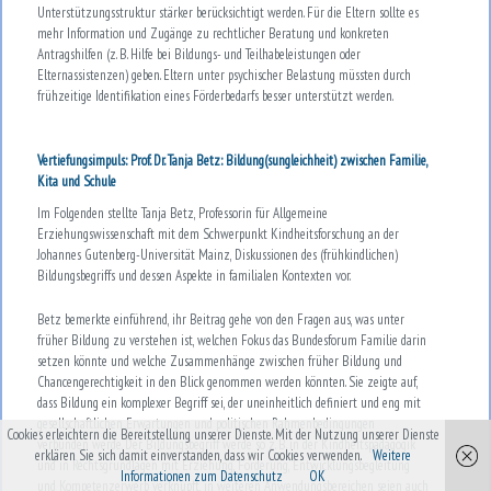
Unterstützungsstruktur stärker berücksichtigt werden. Für die Eltern sollte es
mehr Information und Zugänge zu rechtlicher Beratung und konkreten
Antragshilfen (z. B. Hilfe bei Bildungs- und Teilhabeleistungen oder
Elternassistenzen) geben. Eltern unter psychischer Belastung müssten durch
frühzeitige Identifikation eines Förderbedarfs besser unterstützt werden.
Vertiefungsimpuls: Prof. Dr. Tanja Betz: Bildung(sungleichheit) zwischen Familie,
Kita und Schule
Im Folgenden stellte Tanja Betz, Professorin für Allgemeine
Erziehungswissenschaft mit dem Schwerpunkt Kindheitsforschung an der
Johannes Gutenberg-Universität Mainz, Diskussionen des (frühkindlichen)
Bildungsbegriffs und dessen Aspekte in familialen Kontexten vor.
Betz bemerkte einführend, ihr Beitrag gehe von den Fragen aus, was unter
früher Bildung zu verstehen ist, welchen Fokus das Bundesforum Familie darin
setzen könnte und welche Zusammenhänge zwischen früher Bildung und
Chancengerechtigkeit in den Blick genommen werden könnten. Sie zeigte auf,
dass Bildung ein komplexer Begriff sei, der uneinheitlich definiert und eng mit
gesellschaftlichen Erwartungen und politischen Rahmenbedingungen
Cookies erleichtern die Bereitstellung unserer Dienste. Mit der Nutzung unserer Dienste
verbunden werde. Der Bildungsbegriff werde so z. B. in der Kindheitspädagogik
erklären Sie sich damit einverstanden, dass wir Cookies verwenden.
Weitere
und in Rechtsgrundlagen mit Erziehung, Förderung, Entwicklungsbegleitung
Informationen zum Datenschutz
OK
und Kompetenzerwerb verknüpft, in weiteren Anwendungsbereichen seien auch