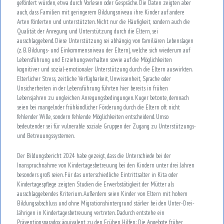
gefördert würden, etwa durch Vorlesen oder Gespräche. Die Daten zeigten aber
auch, dass Familien mit geringerem Bildungsniveau ihre Kinder auf andere
Arten förderten und unterstützten. Nicht nur die Häufigkeit, sondern auch die
Qualität der Anregung und Unterstützung durch die Eltern, sei
ausschlaggebend. Diese Unterstützung sei abhängig von familiären Lebenslagen
(z. B. Bildungs- und Einkommensniveau der Eltern), welche sich wiederum auf
Lebensführung und Erziehungsverhalten sowie auf die Möglichkeiten
kognitiver und sozial-emotionaler Unterstützung durch die Eltern auswirkten.
Elterlicher Stress, zeitliche Verfügbarkeit, Unwissenheit, Sprache oder
Unsicherheiten in der Lebensführung führten hier bereits in frühen
Lebensjahren zu ungleichen Anregungsbedingungen. Kuger betonte, demnach
seien bei mangelnder frühkindlicher Förderung durch die Eltern oft nicht
fehlender Wille, sondern fehlende Möglichkeiten entscheidend. Umso
bedeutender sei für vulnerable soziale Gruppen der Zugang zu Unterstützungs-
und Betreuungssystemen.
Der Bildungsbericht 2024 habe gezeigt, dass die Unterschiede bei der
Inanspruchnahme von Kindertagesbetreuung bei den Kindern unter drei Jahren
besonders groß seien. Für das unterschiedliche Eintrittsalter in Kita oder
Kindertagespflege zeigten Studien die Erwerbstätigkeit der Mütter als
ausschlaggebendes Kriterium. Außerdem seien Kinder von Eltern mit hohem
Bildungsabschluss und ohne Migrationshintergrund stärker bei den Unter-Drei-
Jährigen in Kindertagesbetreuung vertreten. Dadurch entstehe ein
Präventionsparadox äquivalent zu den Frühen Hilfen: Die Angebote früher