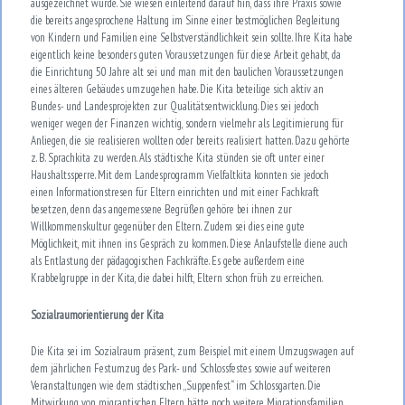
ausgezeichnet wurde. Sie wiesen einleitend darauf hin, dass ihre Praxis sowie
die bereits angesprochene Haltung im Sinne einer bestmöglichen Begleitung
von Kindern und Familien eine Selbstverständlichkeit sein sollte. Ihre Kita habe
eigentlich keine besonders guten Voraussetzungen für diese Arbeit gehabt, da
die Einrichtung 50 Jahre alt sei und man mit den baulichen Voraussetzungen
eines älteren Gebäudes umzugehen habe. Die Kita beteilige sich aktiv an
Bundes- und Landesprojekten zur Qualitätsentwicklung. Dies sei jedoch
weniger wegen der Finanzen wichtig, sondern vielmehr als Legitimierung für
Anliegen, die sie realisieren wollten oder bereits realisiert hatten. Dazu gehörte
z. B. Sprachkita zu werden. Als städtische Kita stünden sie oft unter einer
Haushaltssperre. Mit dem Landesprogramm Vielfaltkita konnten sie jedoch
einen Informationstresen für Eltern einrichten und mit einer Fachkraft
besetzen, denn das angemessene Begrüßen gehöre bei ihnen zur
Willkommenskultur gegenüber den Eltern. Zudem sei dies eine gute
Möglichkeit, mit ihnen ins Gespräch zu kommen. Diese Anlaufstelle diene auch
als Entlastung der pädagogischen Fachkräfte. Es gebe außerdem eine
Krabbelgruppe in der Kita, die dabei hilft, Eltern schon früh zu erreichen.
Sozialraumorientierung der Kita
Die Kita sei im Sozialraum präsent, zum Beispiel mit einem Umzugswagen auf
dem jährlichen Festumzug des Park- und Schlossfestes sowie auf weiteren
Veranstaltungen wie dem städtischen „Suppenfest“ im Schlossgarten. Die
Mitwirkung von migrantischen Eltern hätte noch weitere Migrationsfamilien