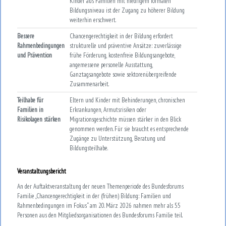
Kinder aus Familien mit niedrigem formalen
Bildungsniveau ist der Zugang zu höherer Bildung
weiterhin erschwert.
Bessere
Chancengerechtigkeit in der Bildung erfordert
Rahmenbedingungen
strukturelle und präventive Ansätze: zuverlässige
und Prävention
frühe Förderung, kostenfreie Bildungsangebote,
angemessene personelle Ausstattung,
Ganztagsangebote sowie sektorenübergreifende
Zusammenarbeit.
Teilhabe für
Eltern und Kinder mit Behinderungen, chronischen
Familien in
Erkrankungen, Armutsrisiken oder
Risikolagen stärken
Migrationsgeschichte müssen stärker in den Blick
genommen werden. Für sie braucht es entsprechende
Zugänge zu Unterstützung, Beratung und
Bildungsteilhabe.
Veranstaltungsbericht
An der Auftaktveranstaltung der neuen Themenperiode des Bundesforums
Familie „Chancengerechtigkeit in der (frühen) Bildung: Familien und
Rahmenbedingungen im Fokus“ am 20. März 2026 nahmen mehr als 55
Personen aus den Mitgliedsorganisationen des Bundesforums Familie teil.