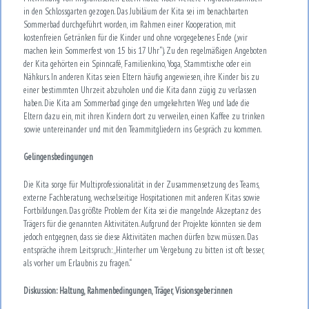
in den Schlossgarten gezogen. Das Jubiläum der Kita sei im benachbarten
Sommerbad durchgeführt worden, im Rahmen einer Kooperation, mit
kostenfreien Getränken für die Kinder und ohne vorgegebenes Ende („wir
machen kein Sommerfest von 15 bis 17 Uhr“). Zu den regelmäßigen Angeboten
der Kita gehörten ein Spinncafé, Familienkino, Yoga, Stammtische oder ein
Nähkurs. In anderen Kitas seien Eltern häufig angewiesen, ihre Kinder bis zu
einer bestimmten Uhrzeit abzuholen und die Kita dann zügig zu verlassen
haben. Die Kita am Sommerbad ginge den umgekehrten Weg und lade die
Eltern dazu ein, mit ihren Kindern dort zu verweilen, einen Kaffee zu trinken
sowie untereinander und mit den Teammitgliedern ins Gespräch zu kommen.
Gelingensbedingungen
Die Kita sorge für Multiprofessionalität in der Zusammensetzung des Teams,
externe Fachberatung, wechselseitige Hospitationen mit anderen Kitas sowie
Fortbildungen. Das größte Problem der Kita sei die mangelnde Akzeptanz des
Trägers für die genannten Aktivitäten. Aufgrund der Projekte könnten sie dem
jedoch entgegnen, dass sie diese Aktivitäten machen dürfen bzw. müssen. Das
entspräche ihrem Leitspruch: „Hinterher um Vergebung zu bitten ist oft besser,
als vorher um Erlaubnis zu fragen.“
Diskussion: Haltung, Rahmenbedingungen, Träger, Visionsgeber:innen