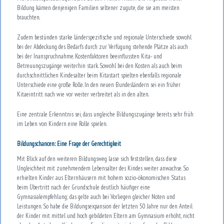
Bildung kämen denjenigen Familien seltener zugute, die sie am meisten
brauchten.
Zudem bestünden starke länderspezifische und regionale Unterschiede sowohl
bei der Abdeckung des Bedarfs durch zur Verfügung stehende Plätze als auch
bei der Inanspruchnahme. Kostenfaktoren beeinflussten Kita- und
Betreuungszugänge weiterhin stark. Sowohl bei den Kosten als auch beim
durchschnittlichen Kindesalter beim Kitastart spielten ebenfalls regionale
Unterschiede eine große Rolle. In den neuen Bundesländern sei ein früher
Kitaeintritt nach wie vor weiter verbreitet als in den alten.
Eine zentrale Erkenntnis sei, dass ungleiche Bildungszugänge bereits sehr früh
im Leben von Kindern eine Rolle spielen.
Bildungschancen: Eine Frage der Gerechtigkeit
Mit Blick auf den weiteren Bildungsweg lasse sich feststellen, dass diese
Ungleichheit mit zunehmendem Lebensalter des Kindes weiter anwachse. So
erhielten Kinder aus Elternhäusern mit hohem sozio-ökonomischen Status
beim Übertritt nach der Grundschule deutlich häufiger eine
Gymnasialempfehlung; das gelte auch bei Vorliegen gleicher Noten und
Leistungen. So habe die Bildungsexpansion der letzten 50 Jahre nur den Anteil
der Kinder mit mittel und hoch gebildeten Eltern am Gymnasium erhöht, nicht