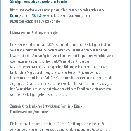
Ständiger Beirat des Bundesforums Familie
Birgit Leyendecker wies eingangs darauf hin, dass der gerade erschienene
Bildungsbericht 2026
verschiedene Herausforderungen der
Bildungsgerechtigkeit aufgezeigt habe.
Risikolagen und Bildungsgerechtigkeit
Jedes vierte Kind sei im Jahr 2024 von mindestens einer Risikolage betroffen
gewesen: Armutsgefährdung, geringe elterliche Qualifikation oder fehlende
Erwerbstätigkeit. Am häufigsten seien Familien mit Migrationsgeschichte sowie
Alleinerziehende damit konfrontiert. Während die Kinder der
‚Gastarbeitergeneration‘ fast den gleichen Bildungserfolg erzielt hätten wie
Kinder ohne Migrationshintergrund, sei dies bei den Kindern von neu
Eingewanderten nicht der Fall. Die Kita könne Risikolagen ausgleichen, aber der
Zugang zur Kita bleibe eine Hürde insbesondere für Familien mit Risikolagen.
Der Fokus richte sich heute auf schwer erreichbare Familien, die oft noch von
weiteren Risikolagen gekennzeichnet seien.
Zentrale Orte kindlicher Entwicklung: Familie – Kita –
Familienzentrum/Kommune
Kinder verbrächten vor allem in der frühen Familienphase die meiste Zeit in
der Familie und erführen hier sozial-emotionale Bindung und Geborgenheit