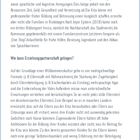
sowie sprachliche und kognitive Anregungen. Dies hänge jedoch von den
Ressourcen Zeit, Geld, Gesundheit und Vernetzung ab. Die Kita könne mit
professioneller früher Bildung und Betreuung einen Ausgleich schaffen, erreiche
aber nicht alle Familien in Risikolagen. Nach Joyce Epstein (2018) käme noch
ein dritter Bildungsort hinzu, nämlich die Nachbarschaft, das Stadtviertel, die
Kommune, gegebenenfalls mit einem Familienzentrum. Letzteres fungiere als
„One-Stop“-Anlaufstelle für frühe Hilfen, Beratung, Jugendamt und den Abbau
von Sprachbarrieren.
Wie kann Erziehungspartnerschaft gelingen?
Auf der Grundlage einer Willkommenskultur gehe es um niedrigschwellige
Formate (z. B. Elterncafé mit Nähmaschinen), die Stärkung der Zugehörigkeit
durch Elternbeteiligung (z. B. Kuchenbacken als Einstieg), mehrsprachige Apps
und die Einbeziehung der Väter. Außerdem müsse man unterschiedliche
Erwartungen verstehen und berücksichtigen. So sei nicht jedes stille Elternteil
ein desinteressiertes Elternteil. Zum Beispiel sei es in manchen Ländern
erwünscht, dass sich die Eltern aus der Kita heraushalten, oder Eltern aus
Osteuropa seien oft irritiert, wenn ihre Kinder nicht mit auswendig gelernten
Gedichten nach Hause kommen. Zugewanderte Eltern hätten oft hohe
Ambitionen für die Bildung ihrer Kinder, wüssten aber nicht, was ihr Beitrag für
die Kita sein könnte. Zu den bereits genannten Hürden für die Eltern kämen
noch eine geringe Selbstwirksamkeit und wenig Erfahrung mit der Beteiligung