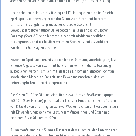
aber den Anteil von Kindern aus Familien mit niedriger formaler Bildung.
Ungleichheiten in der Unterstützung und Förderung seien auch im Bereich
Spiel, Sport und Bewegung erkennbar. So nutzten Kinder mit höherem
familiären Bildungshintergrund außerschulische Sport- und
Bewegungsangebote häufiger. Bei Angeboten im Rahmen des schulischen
Ganztags (Sport-AG) seien hingegen Kinder mit niedrigem elterlichen
Bildungsniveau deutlich häufiger vertreten. Sport sei somit als wichtiger
Baustein im Ganztag zu erkennen.
Sowohl für Sport und Freizeit als auch für die Betreuungsangebote gelte, dass
fehlende Angebote von Eltern mit höheren Einkommen eher selbstständig
ausgeglichen werden. Familien mit niedrigen Einkommen hingegen könnten
sowohl einen Mangel an Freizeit- und Bewegungsangeboten als auch
Betreuungslücken oft nicht kompensieren.
Die Kosten für frühe Bildung seien für die zweitärmste Bevölkerungsgruppe
(60-100 % des Medians) prozentual am höchsten. Hinzu kämen Schließungen
von Kitas, die von einem Tag bis zu zwei Wochen reichten und vor allem Eltern
mit Einwanderungsgeschichte, Leistungsempfänger:innen und Eltern mit
mehreren Risikofaktoren beträfen.
Zusammenfassend hielt Susanne Kuger fest, dass es sich bei den Unterschieden
in der Teilhabe an früher Bildung nicht nur um Ungleichheit, sondern um