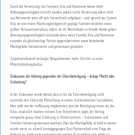
Durch die Vernetzung von Familien, Kita und Kommune könne mehr
Bildungsgerechtigkeit erreicht werden, jedoch reiche Vernetzung allein nicht
aus. Netzwerke seien oft sehr hierarchisch aufgebaut – und speziell das System
Kita sei von einem Machtungleichgewicht geprägt. Familien leisteten einen
großen Vertrauensvorschuss, indem sie ihr Wertvollstes in fremde Hände geben.
Beteiligungsgerechtigkeit entstünde dann, wenn Familie, Kita und Kommune
einander als gleichwertige Partner gegenübertreten sowie bestehende
Machtgefälle thematisieren und gemeinsam gestalten.
Zusammenfassend verlangte Neugschwender mehr Schritte zu einer
Mitentscheidungskultur.
Diskussion: die Haltung gegenüber der Elternbeteiligung – lästige Pflicht oder
Entlastung?
In der Diskussion wurde betont, dass es für die Elternbeteiligung nicht
ausreiche, den Eltern die Mitwirkung in einem „Kuchenkomitee“ anzubieten.
Man solle von der Auffassung wegkommen, dass die Beteiligung etwas sei, das
Kitas zusätzlich machen müssen. Eine Teilnehmerin sagte, der Vortrag
entspreche genau ihrer Erfahrung in Mütterzentren – Institutionen und
Familien können gemeinsam wachsen. Über das Machtgefälle, so hieß es weiter,
würde meist zu schnell hinweggegangen. Dass Partnerschaft eine Frage der
Haltung sei, dürfe nicht vernachlässigt werden. Dazu gehöre, sich selbst zu