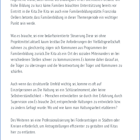
frühe Bildung zu kurz käme. Familien bräuchten Unterstützung bereits vor
Eintritt in die Kita. Die Kita sei auch eine Familienbildungsstätte. Franziska
Oelkers betonte, dass Familienbildung in dieser Themenperiode ein wichtiger
Punkt sein werde.
Was es brauche, sei eine bedarfsorientierte Steuerung. Diese sei ohne
Projektmittel aktuell kaum leistbar. Die Anforderungen der Vielfaltsgesellschaft
nähmen zu, gleichzeitig zögen sich Kommunen aus Programmen der
Familienbildung zurück. Die Kita als ein Ort des sozialen Miteinanders sei bei
verschiedenen Stellen schwer zu kommunizieren. Es komme daher darauf an,
die Träger zu überzeugen und die Verantwortung der Träger und Kommunen zu
schärfen.
Auch wenn das strukturelle Umfeld wichtig sei, komme es oft auf
Einzelpersonen an. Die Haltung sei ein Schlüsselmoment, aber keine
Selbstverständlichkeit – Menschen entwickelten sie durch ihre Erfahrung, durch
Supervision usw. Es brauche Zeit, entsprechende Haltungen zu entwickeln bzw.
zu ändern. Gefragt wurde: Wo und wie kann man Haltungsarbeit etablieren?
Des Weiteren sei eine Professionalisierung bei Förderanträgen in Städten oder
Kreisen erforderlich, um Antragstellungen effizienter zu gestalten und Kitas
hier zu entlasten.