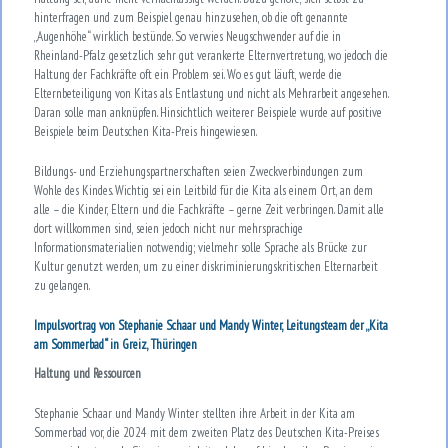
hinterfragen und zum Beispiel genau hinzusehen, ob die oft genannte
„Augenhöhe“ wirklich bestünde. So verwies Neugschwender auf die in
Rheinland-Pfalz gesetzlich sehr gut verankerte Elternvertretung, wo jedoch die
Haltung der Fachkräfte oft ein Problem sei. Wo es gut läuft, werde die
Elternbeteiligung von Kitas als Entlastung und nicht als Mehrarbeit angesehen.
Daran solle man anknüpfen. Hinsichtlich weiterer Beispiele wurde auf positive
Beispiele beim Deutschen Kita-Preis hingewiesen.
Bildungs- und Erziehungspartnerschaften seien Zweckverbindungen zum
Wohle des Kindes. Wichtig sei ein Leitbild für die Kita als einem Ort, an dem
alle – die Kinder, Eltern und die Fachkräfte – gerne Zeit verbringen. Damit alle
dort willkommen sind, seien jedoch nicht nur mehrsprachige
Informationsmaterialien notwendig; vielmehr solle Sprache als Brücke zur
Kultur genutzt werden, um zu einer diskriminierungskritischen Elternarbeit
zu gelangen.
Impulsvortrag von Stephanie Schaar und Mandy Winter, Leitungsteam der „Kita
am Sommerbad“ in Greiz, Thüringen
Haltung und Ressourcen
Stephanie Schaar und Mandy Winter stellten ihre Arbeit in der Kita am
Sommerbad vor, die 2024 mit dem zweiten Platz des Deutschen Kita-Preises