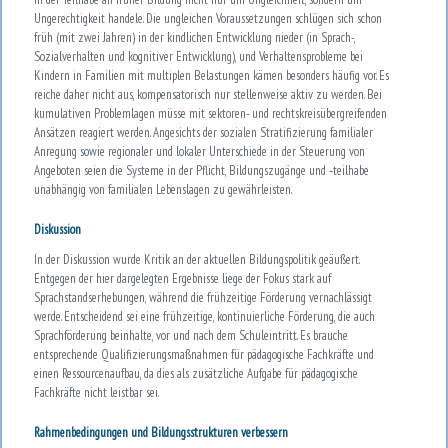
Ungerechtigkeit handele. Die ungleichen Voraussetzungen schlügen sich schon
früh (mit zwei Jahren) in der kindlichen Entwicklung nieder (in Sprach-,
Sozialverhalten und kognitiver Entwicklung), und Verhaltensprobleme bei
Kindern in Familien mit multiplen Belastungen kämen besonders häufig vor. Es
reiche daher nicht aus, kompensatorisch nur stellenweise aktiv zu werden. Bei
kumulativen Problemlagen müsse mit sektoren- und rechtskreisübergreifenden
Ansätzen reagiert werden. Angesichts der sozialen Stratifizierung familialer
Anregung sowie regionaler und lokaler Unterschiede in der Steuerung von
Angeboten seien die Systeme in der Pflicht, Bildungszugänge und ‑teilhabe
unabhängig von familialen Lebenslagen zu gewährleisten.
Diskussion
In der Diskussion wurde Kritik an der aktuellen Bildungspolitik geäußert.
Entgegen der hier dargelegten Ergebnisse liege der Fokus stark auf
Sprachstandserhebungen, während die frühzeitige Förderung vernachlässigt
werde. Entscheidend sei eine frühzeitige, kontinuierliche Förderung, die auch
Sprachförderung beinhalte, vor und nach dem Schuleintritt. Es brauche
entsprechende Qualifizierungsmaßnahmen für pädagogische Fachkräfte und
einen Ressourcenaufbau, da dies als zusätzliche Aufgabe für pädagogische
Fachkräfte nicht leistbar sei.
Rahmenbedingungen und Bildungsstrukturen verbessern