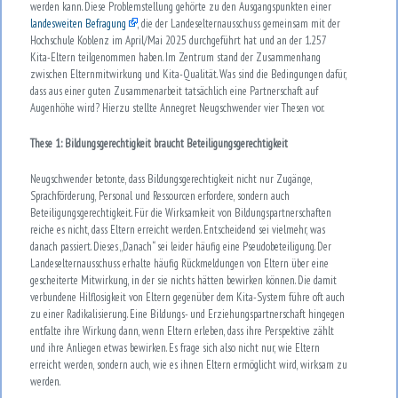
werden kann. Diese Problemstellung gehörte zu den Ausgangspunkten einer
landesweiten Befragung
, die der Landeselternausschuss gemeinsam mit der
Hochschule Koblenz im April/Mai 2025 durchgeführt hat und an der 1.257
Kita-Eltern teilgenommen haben. Im Zentrum stand der Zusammenhang
zwischen Elternmitwirkung und Kita-Qualität. Was sind die Bedingungen dafür,
dass aus einer guten Zusammenarbeit tatsächlich eine Partnerschaft auf
Augenhöhe wird? Hierzu stellte Annegret Neugschwender vier Thesen vor.
These 1: Bildungsgerechtigkeit braucht Beteiligungsgerechtigkeit
Neugschwender betonte, dass Bildungsgerechtigkeit nicht nur Zugänge,
Sprachförderung, Personal und Ressourcen erfordere, sondern auch
Beteiligungsgerechtigkeit. Für die Wirksamkeit von Bildungspartnerschaften
reiche es nicht, dass Eltern erreicht werden. Entscheidend sei vielmehr, was
danach passiert. Dieses „Danach“ sei leider häufig eine Pseudobeteiligung. Der
Landeselternausschuss erhalte häufig Rückmeldungen von Eltern über eine
gescheiterte Mitwirkung, in der sie nichts hätten bewirken können. Die damit
verbundene Hilflosigkeit von Eltern gegenüber dem Kita-System führe oft auch
zu einer Radikalisierung. Eine Bildungs- und Erziehungspartnerschaft hingegen
entfalte ihre Wirkung dann, wenn Eltern erleben, dass ihre Perspektive zählt
und ihre Anliegen etwas bewirken. Es frage sich also nicht nur, wie Eltern
erreicht werden, sondern auch, wie es ihnen Eltern ermöglicht wird, wirksam zu
werden.