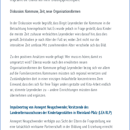
Diskussion: Kommune, Zeit, neue Organisationsformen
In der Diskussion wurde begrüßt, dass Birgit Leyendecker die Kommune in die
Betrachtung hineingebracht hat. Es wurde jedoch in Frage gestellt, dass Kinder
die meiste Zeit zuhause verbrächten. Leyendecker wies darauf hin, dass dies
gemäß Zeitstudien je nach Alter der Fall sei, wobei Zeit nicht nur die
interaktive Zeit umfasse. Mit zunehmendem Alter verschiebe sich das Bild.
Zu den positiven Ansätzen wurde gefragt: Wer muss es hören, damit es
umgesetzt wird? Ebenso wurde nach den erwähnten neuen
Organisationsformen der Kommune gefragt. Leyendecker bezog sich vor allem
auf die Familienzentren. Kommunen müssten sich regional vernetzen und
Zuständigkeiten dort in einer einzigen Anlaufstelle konzentrieren. Dem
Einwand, dass dies sich für freie Träger anders gestalte und Kita-Arbeit endlich
sei, stimmte Leyendecker zu – andere Einrichtungen müssten dann
übernehmen und ergänzen.
Impulsvortrag von Annegret Neugschwender, Vorsitzende des
Landeselternausschusses der Kindertagesstätten in Rheinland-Pfalz (LEA RLP)
Annegret Neugschwender verfolgte aus Sicht der Eltern die Fragestellung, wie
eine tatsächlich wirksame Partnerschaft in der Bildung und Erziehung erreicht