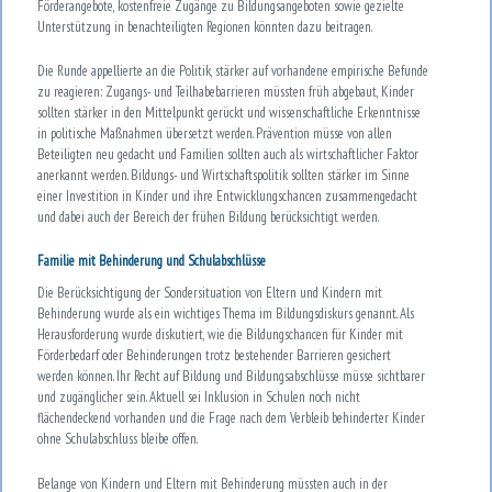
Förderangebote, kostenfreie Zugänge zu Bildungsangeboten sowie gezielte
Unterstützung in benachteiligten Regionen könnten dazu beitragen.
Die Runde appellierte an die Politik, stärker auf vorhandene empirische Befunde
zu reagieren: Zugangs- und Teilhabebarrieren müssten früh abgebaut, Kinder
sollten stärker in den Mittelpunkt gerückt und wissenschaftliche Erkenntnisse
in politische Maßnahmen übersetzt werden. Prävention müsse von allen
Beteiligten neu gedacht und Familien sollten auch als wirtschaftlicher Faktor
anerkannt werden. Bildungs- und Wirtschaftspolitik sollten stärker im Sinne
einer Investition in Kinder und ihre Entwicklungschancen zusammengedacht
und dabei auch der Bereich der frühen Bildung berücksichtigt werden.
Familie mit Behinderung und Schulabschlüsse
Die Berücksichtigung der Sondersituation von Eltern und Kindern mit
Behinderung wurde als ein wichtiges Thema im Bildungsdiskurs genannt. Als
Herausforderung wurde diskutiert, wie die Bildungschancen für Kinder mit
Förderbedarf oder Behinderungen trotz bestehender Barrieren gesichert
werden können. Ihr Recht auf Bildung und Bildungsabschlüsse müsse sichtbarer
und zugänglicher sein. Aktuell sei Inklusion in Schulen noch nicht
flächendeckend vorhanden und die Frage nach dem Verbleib behinderter Kinder
ohne Schulabschluss bleibe offen.
Belange von Kindern und Eltern mit Behinderung müssten auch in der