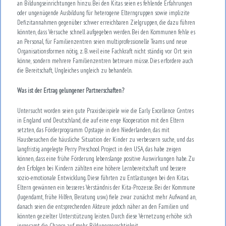
an Bildungseinrichtungen hinzu. Bei den Kitas seien es fehlende Erfahrungen
oder ungenügende Ausbildung für heterogene Elterngruppen sowie implizite
Defizitannahmen gegenüber schwer erreichbaren Zielgruppen, die dazu führen
könnten, dass Versuche schnell aufgegeben werden. Bei den Kommunen fehle es
an Personal, für Familienzentren seien multiprofessionelle Teams und neue
Organisationsformen nötig, z. B. weil eine Fachkraft nicht ständig vor Ort sein
könne, sondern mehrere Familienzentren betreuen müsse. Dies erfordere auch
die Bereitschaft, Ungleiches ungleich zu behandeln.
Was ist der Ertrag gelungener Partnerschaften?
Untersucht worden seien gute Praxisbeispiele wie die Early Excellence Centres
in England und Deutschland, die auf eine enge Kooperation mit den Eltern
setzten, das Förderprogramm Opstapje in den Niederlanden, das mit
Hausbesuchen die häusliche Situation der Kinder zu verbessern suche, und das
langfristig angelegte Perry Preschool Project in den USA, das habe zeigen
können, dass eine frühe Förderung lebenslange positive Auswirkungen habe. Zu
den Erfolgen bei Kindern zählten eine höhere Lernbereitschaft und bessere
sozio-emotionale Entwicklung. Diese führten zu Entlastungen bei den Kitas.
Eltern gewännen ein besseres Verständnis der Kita-Prozesse. Bei der Kommune
(Jugendamt, frühe Hilfen, Beratung usw.) fiele zwar zunächst mehr Aufwand an,
danach seien die entsprechenden Akteure jedoch näher an den Familien und
könnten gezielter Unterstützung leisten. Durch diese Vernetzung erhöhe sich
insgesamt die Chance auf mehr Bildungsgerechtigkeit.