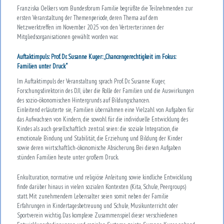
Franziska Oelkers vom Bundesforum Familie begrüßte die Teilnehmenden zur
ersten Veranstaltung der Themenperiode, deren Thema auf dem
Netzwerktreffen im November 2025 von den Vertrerter:innen der
Mitgliedsorganisationen gewählt worden war.
Auftaktimpuls: Prof. Dr. Susanne Kuger: „Chancengerechtigkeit im Fokus:
Familien unter Druck“
Im Auftaktimpuls der Veranstaltung sprach Prof. Dr. Susanne Kuger,
Forschungsdirektorin des DJI, über die Rolle der Familien und die Auswirkungen
des sozio-ökonomischen Hintergrunds auf Bildungschancen.
Einleitend erläuterte sie, Familien übernähmen eine Vielzahl von Aufgaben für
das Aufwachsen von Kindern, die sowohl für die individuelle Entwicklung des
Kindes als auch gesellschaftlich zentral seien: die soziale Integration, die
emotionale Bindung und Stabilität, die Erziehung und Bildung der Kinder
sowie deren wirtschaftlich-ökonomische Absicherung. Bei diesen Aufgaben
stünden Familien heute unter großem Druck.
Enkulturation, normative und religiöse Anleitung sowie kindliche Entwicklung
finde darüber hinaus in vielen sozialen Kontexten (Kita, Schule, Peergroups)
statt. Mit zunehmendem Lebensalter seien somit neben der Familie
Erfahrungen in Kindertagesbetreuung und Schule, Musikunterricht oder
Sportverein wichtig. Das komplexe Zusammenspiel dieser verschiedenen