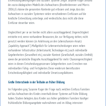
Entwicklungsbedingungen und sozialen Systeme zeigte Susanne Kuger anhand
des sozio-ökologischen Modells des Aufwachsens (Bronfenbrenner und Morris
2006). Es könne die genannten Kontexte gut erfassen und zeige, dass das
Aufwachsen in sozialen Systemen vielen verschiedenen Einflüssen auf die
kindliche Entwicklung unterliege, und verdeutliche, dass nicht alle diese
Einflüsse steuerbar seien.
Ungleichheit per se sei hierbei nicht allein ausschlaggebend; Ungerechtigkeit
entstehe erst, wenn vorhandene Ressourcen, die zur Verfügung stehen, nicht
genutzt werden können (in Anlehnung an den Lebenschancen-Ansatz
„Capability-Approach“). Maßgeblich für Lebensentscheidungen seien neben
vorhandener Infrastruktur (Arbeitsmarkt, Technologie etc.) auch individuelle
Gegebenheiten (Gesundheit etc.), sozialer Kontext (Gesellschaft, soziales Umfeld)
sowie die persönliche Biografie. Ausschlaggebend für mehr Chancengerechtigkeit
seien in diesen Entscheidungsprozessen Gelegenheiten zum Erreichen von
individuellen Fähig- und Fertigkeiten. Diese wiederum beeinflussten
Entscheidungsfähigkeit und individuelle Umsetzungsfaktoren.
Große Unterschiede in der Teilhabe an früher Bildung
Im Folgenden ging Susanne Kuger der Frage nach, welchen Einfluss Familien
auf das Aufwachsen des Kindes innerhalb dieser Systeme auf frühe Bildung
haben. Studien belegten, dass Kinder aus höher gebildeten Familien häufiger
frühkindliche Bildungsangebote wahrnähmen und im Alltag intensiver