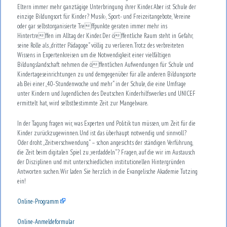
Eltern immer mehr ganztägige Unterbringung ihrer Kinder. Aber ist Schule der
einzige Bildungsort für Kinder? Musik-, Sport- und Freizeitangebote, Vereine
oder gar selbstorganisierte Treffpunkte geraten immer mehr ins
Hintertreffen im Alltag der Kinder. Der öffentliche Raum steht in Gefahr,
seine Rolle als „dritter Pädagoge“ völlig zu verlieren. Trotz des verbreiteten
Wissens in Expertenkreisen um die Notwendigkeit einer vielfältigen
Bildungslandschaft nehmen die öffentlichen Aufwendungen für Schule und
Kindertageseinrichtungen zu und demgegenüber für alle anderen Bildungsorte
ab. Bei einer „40-Stundenwoche und mehr“ in der Schule, die eine Umfrage
unter Kindern und Jugendlichen des Deutschen Kinderhilfswerkes und UNICEF
ermittelt hat, wird selbstbestimmte Zeit zur Mangelware.
In der Tagung fragen wir, was Experten und Politik tun müssen, um Zeit für die
Kinder zurückzugewinnen. Und ist das überhaupt notwendig und sinnvoll?
Oder droht „Zeitverschwendung“ – schon angesichts der ständigen Verführung,
die Zeit beim digitalen Spiel zu „verdaddeln“? Fragen, auf die wir im Austausch
der Disziplinen und mit unterschiedlichen institutionellen Hintergründen
Antworten suchen. Wir laden Sie herzlich in die Evangelische Akademie Tutzing
ein!
Online-Programm
Online-Anmeldeformular